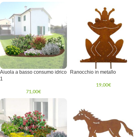
Aiuola a basso consumo idrico
Ranocchio in metallo
1
19,00
€
71,00
€