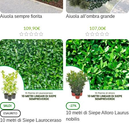
Aiuola sempre fiorita
Aiuola all’ombra grande
109,90
€
107,00
€
SALDI
-27%
10 metri di Siepe Alloro Laurus
ESAURITO
nobilis
10 metri di Siepe Lauroceraso