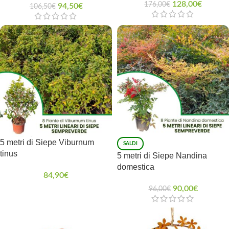
128,00
€
176,00
€
94,50
€
106,50
€
5 metri di Siepe Viburnum
SALDI
tinus
5 metri di Siepe Nandina
domestica
84,90
€
90,00
€
96,00
€