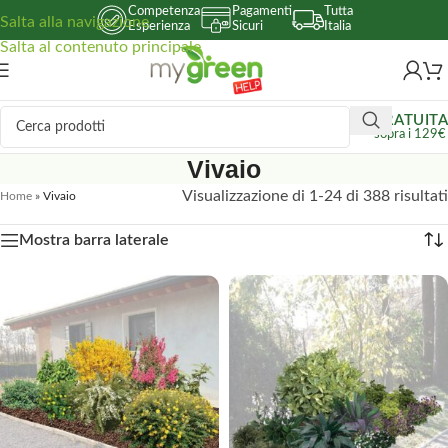
Competenza
Pagamenti
Tutta
Salta alla navigazione
Esperienza
Sicuri
Italia
Salta al contenuto principale
GRATUITA
sopra i 129€
Vivaio
Visualizzazione di 1-24 di 388 risultati
Home
»
Vivaio
Mostra barra laterale