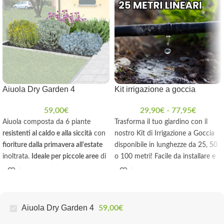
Aiuola Dry Garden 4
Kit irrigazione a goccia
59,00
€
29,90
€
-
77,95
€
Aiuola composta da 6 piante
Trasforma il tuo giardino con il
resistenti al caldo e alla siccità
con
nostro Kit di Irrigazione a Goccia
fioriture dalla primavera all'estate
disponibile in lunghezze da 25, 50
inoltrata.
Ideale per piccole aree
di
o 100 metri! Facile da installare e
3-5mq, bassa manutenzione,
completo di tutti i componenti
necessita di poche irrigazioni e
necessari, questo kit è ideale per
adatta ad esposizioni soleggiate.
irrigare siepi, aiuole e orti.
Personalizza il tuo sistema grazie ai
Piante abbinate con
Aiuola Dry Garden 4
59,00
€
connettori inclusi e ottimizza
cura ed esperienza
,