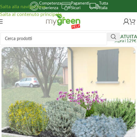
Competenza
Pagamenti
Tutta
Salta alla navigazione
Esperienza
Sicuri
Italia
Salta al contenuto principale
GRATUITA
sopra i 129€