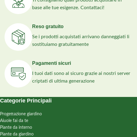
Ti consigliamo quali prodotti acquistare in
dimora
dimora
base alle tue esigenze. Contattaci!
Guida pratica
con
Guida pratica
con
progetto di massima
progetto di massima
e distanze d’impianto
e distanze d’impianto
Reso gratuito
consigliate
consigliate
Se i prodotti acquistati arrivano danneggiati li
Telo pacciamante e
Telo pacciamante e
sostituiamo gratuitamente
picchetti gratis
, per
picchetti gratis
, per
meno manutenzione
meno manutenzione
Pagamenti sicuri
e più ordine
e più ordine
I tuoi dati sono al sicuro grazie ai nostri server
criptati di ultima generazione
Categorie Principali
Progettazione giardino
Aiuole fai da te
Piante da interno
Piante da giardino