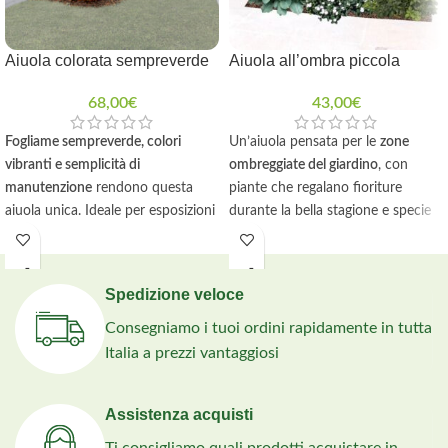
Aiuola colorata sempreverde
Aiuola all’ombra piccola
68,00
€
43,00
€
Fogliame sempreverde, colori
Un’aiuola pensata per le
zone
vibranti e semplicità di
ombreggiate del giardino
, con
manutenzione
rendono questa
piante che regalano fioriture
aiuola unica. Ideale per esposizioni
durante la bella stagione e specie
soleggiate o parzialmente
sempreverdi che, grazie al loro
ombreggiate, si distingue per la
fogliame decorativo, mantengono
facilità di realizzazione e cura.
interesse ornamentale anche nei
Spedizione veloce
Composta da piante resistenti e
mesi invernali. La fornitura è
dal fascino inconfondibile, offre il
studiata per realizzare un’aiuola di
Consegniamo i tuoi ordini rapidamente in tutta
meglio di sé in ogni stagione.
circa 3 m².
Italia a prezzi vantaggiosi
Piante abbinate con
Piante abbinate con
cura ed esperienza
,
cura ed esperienza
,
Assistenza acquisti
pronte da mettere a
pronte da mettere a