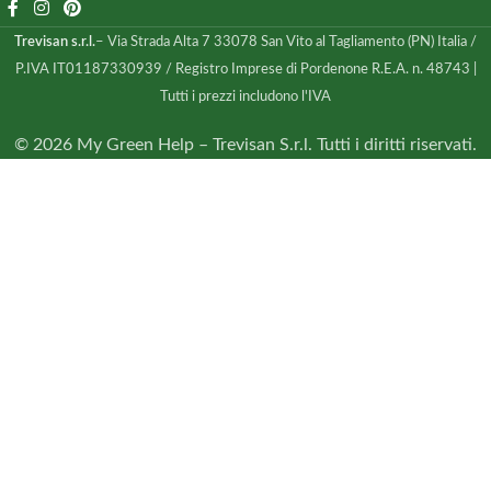
Trevisan s.r.l.
– Via Strada Alta 7 33078 San Vito al Tagliamento (PN) Italia /
P.IVA IT01187330939 / Registro Imprese di Pordenone R.E.A. n. 48743 |
Tutti i prezzi includono l'IVA
© 2026 My Green Help – Trevisan S.r.l. Tutti i diritti riservati.