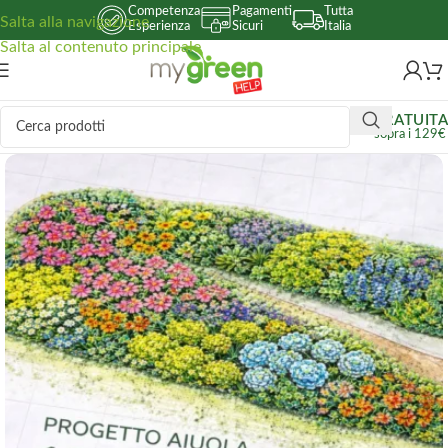
Competenza
Pagamenti
Tutta
Salta alla navigazione
Esperienza
Sicuri
Italia
Salta al contenuto principale
GRATUITA
sopra i 129€