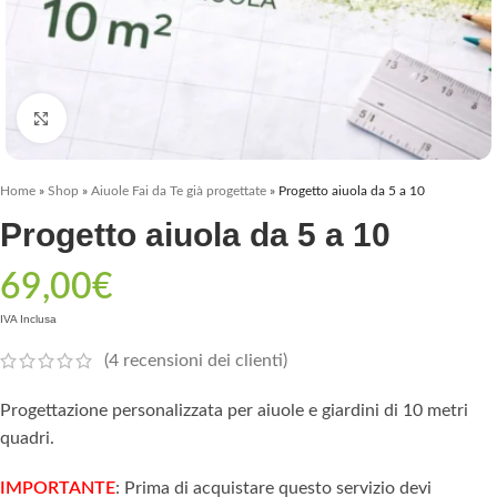
Clicca per ingrandire
Home
»
Shop
»
Aiuole Fai da Te già progettate
»
Progetto aiuola da 5 a 10
Progetto aiuola da 5 a 10
69,00
€
IVA Inclusa
(
4
recensioni dei clienti)
Progettazione personalizzata per aiuole e giardini di 10 metri
quadri.
IMPORTANTE
: Prima di acquistare questo servizio devi