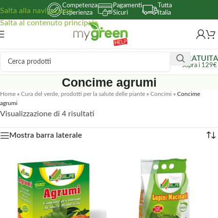
Competenza
Pagamenti
Tutta
Salta alla navigazione
Esperienza
Sicuri
Italia
Salta al contenuto principale
GRATUITA
sopra i 129€
Concime agrumi
Home
»
Cura del verde, prodotti per la salute delle piante
»
Concimi
»
Concime
agrumi
Visualizzazione di 4 risultati
Mostra barra laterale