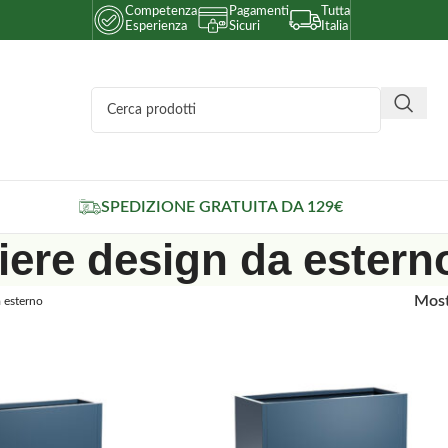
Competenza
Pagamenti
Tutta
Esperienza
Sicuri
Italia
SPEDIZIONE GRATUITA DA 129€
iere design da estern
Mos
a esterno