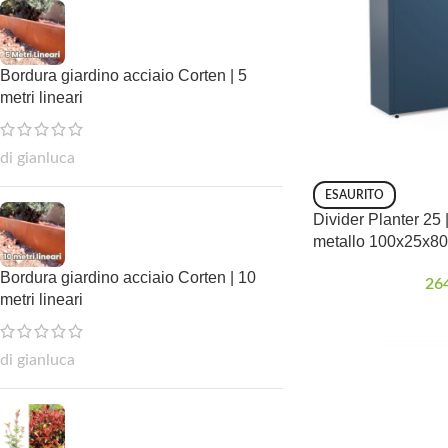
Bordura giardino acciaio Corten | 5
metri lineari
di gianluca
ESAURITO
Divider Planter 25 |
metallo 100x25x8
Bordura giardino acciaio Corten | 10
26
metri lineari
di gianluca