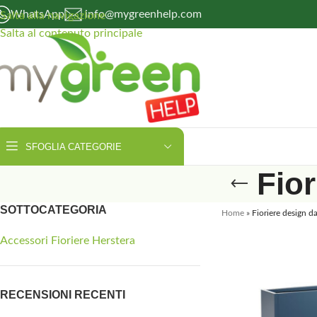
WhatsApp
info@mygreenhelp.com
Salta alla navigazione
Salta al contenuto principale
SFOGLIA CATEGORIE
Fior
SOTTOCATEGORIA
Home
»
Fioriere design d
Accessori Fioriere Herstera
RECENSIONI RECENTI