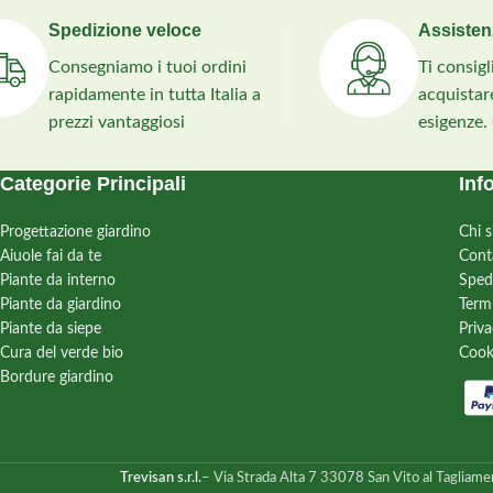
Spedizione veloce
Assisten
Consegniamo i tuoi ordini
Ti consig
rapidamente in tutta Italia a
acquistare
prezzi vantaggiosi
esigenze.
Categorie Principali
Inf
Progettazione giardino
Chi 
Aiuole fai da te
Cont
Piante da interno
Sped
Piante da giardino
Term
Piante da siepe
Priva
Cura del verde bio
Cook
Bordure giardino
Trevisan s.r.l.
– Via Strada Alta 7 33078 San Vito al Tagliame