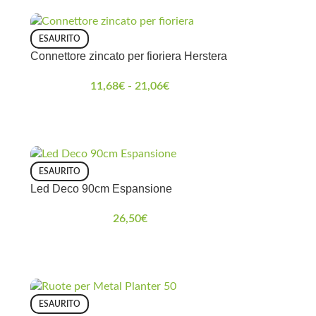
ESAURITO
Connettore zincato per fioriera Herstera
11,68
€
-
21,06
€
ESAURITO
Led Deco 90cm Espansione
26,50
€
ESAURITO