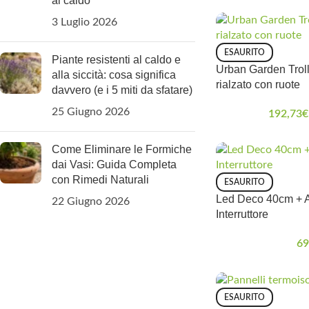
al caldo
3 Luglio 2026
ESAURITO
Piante resistenti al caldo e
Urban Garden Troll
alla siccità: cosa significa
rialzato con ruote
davvero (e i 5 miti da sfatare)
25 Giugno 2026
192,73
€
Come Eliminare le Formiche
dai Vasi: Guida Completa
con Rimedi Naturali
ESAURITO
Led Deco 40cm + A
22 Giugno 2026
Interruttore
69
ESAURITO