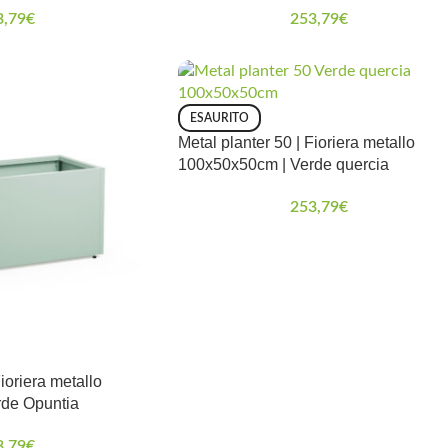
3,79
€
253,79
€
ESAURITO
Metal planter 50 | Fioriera metallo
100x50x50cm | Verde quercia
253,79
€
Fioriera metallo
de Opuntia
3,79
€