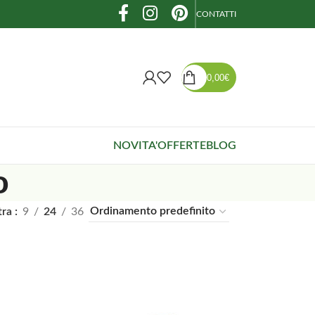
CONTATTI
0,00
€
NOVITA'
OFFERTE
BLOG
o
tra
9
24
36