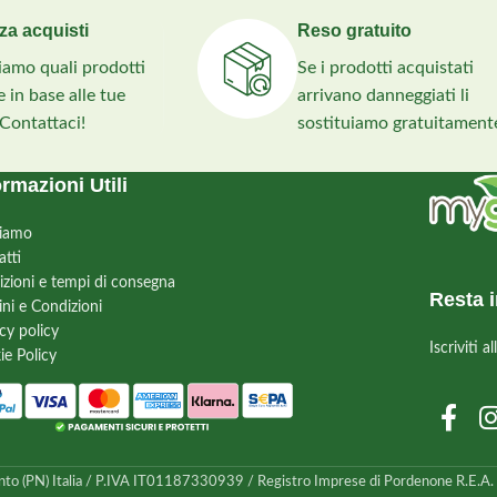
za acquisti
Reso gratuito
liamo quali prodotti
Se i prodotti acquistati
 in base alle tue
arrivano danneggiati li
 Contattaci!
sostituiamo gratuitament
ormazioni Utili
siamo
atti
izioni e tempi di consegna
Resta i
ini e Condizioni
cy policy
Iscriviti 
ie Policy
nto (PN) Italia / P.IVA IT01187330939 / Registro Imprese di Pordenone R.E.A. n.