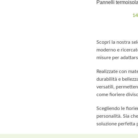
Pannelli termoisolat
14
Scopri la nostra sel
moderno e ricercato
misure per adattars
Realizzate con mater
durabilità e bellez
versatili, permette
come fioriere diviso
Scegliendo le fiorie
personalità. Sia ch
soluzione perfetta p