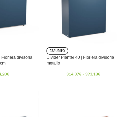
ESAURITO
 Fioriera divisoria
Divider Planter 40 | Fioriera divisoria
0cm
metallo
4,20
€
314,37
€
-
393,18
€