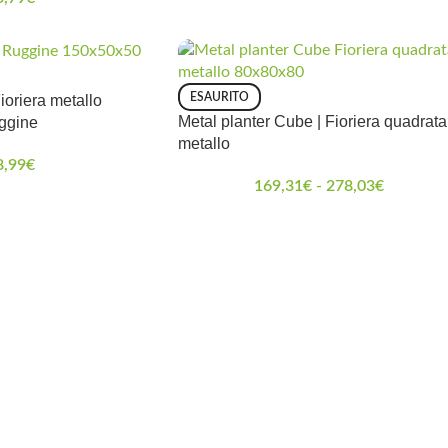
ESAURITO
Fioriera metallo
Metal planter Cube | Fioriera quadrata
ggine
metallo
8,99
€
169,31
€
-
278,03
€