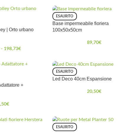
ESAURITO
Base impermeabile fioriera
ey | Orto urbano
100x50x50cm
89,70
€
-
198,73
€
ESAURITO
Led Deco 40cm Espansione
dattatore +
20,50
€
,50
€
ESAURITO