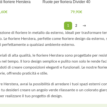
i fioriere Herstera
Ruote per fioriera Divider 40
,60
€
79,90
€
1
2
→
ezione di fioriere in metallo da esterno, ideali per trasformare te
. Le fioriere Herstera, perfette come fioriere design da esterno, 
i perfettamente a qualsiasi ambiente esterno.
iali di alta qualità, le fioriere Herstera sono progettate per resi
za nel tempo. Il loro design semplice e pulito non solo le rende 
ndoti di creare composizioni eleganti e funzionali. Le nostre fior
rie, offrendo praticità e stile.
re Herstera, avrai la possibilità di arredare i tuoi spazi esterni c
e tu desideri creare un angolo verde rilassante o un colorato giard
er realizzare il tuo progetto di design.