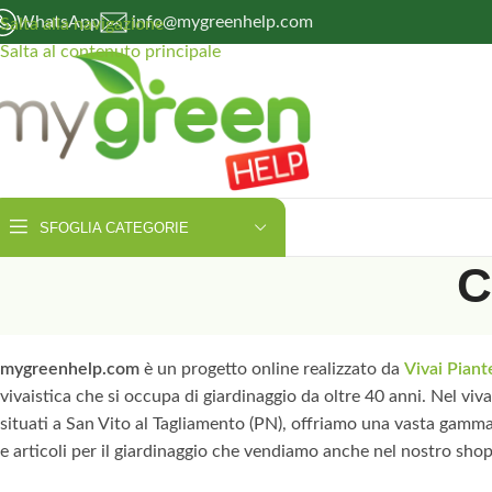
WhatsApp
info@mygreenhelp.com
Salta alla navigazione
Salta al contenuto principale
SFOGLIA CATEGORIE
C
mygreenhelp.com
è un progetto online realizzato da
Vivai Piant
vivaistica che si occupa di giardinaggio da oltre 40 anni. Nel viv
situati a San Vito al Tagliamento (PN), offriamo una vasta gamma
e articoli per il giardinaggio che vendiamo anche nel nostro sho