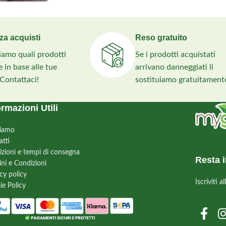
za acquisti
Reso gratuito
liamo quali prodotti
Se i prodotti acquistati
 in base alle tue
arrivano danneggiati li
 Contattaci!
sostituiamo gratuitament
ormazioni Utili
siamo
atti
izioni e tempi di consegna
Resta i
ini e Condizioni
cy policy
Iscriviti 
ie Policy