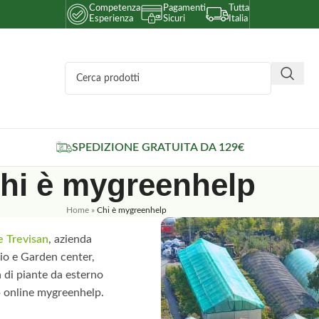
Competenza
Pagamenti
Tutta
Esperienza
Sicuri
Italia
SPEDIZIONE GRATUITA DA 129€
hi è mygreenhelp
Home
»
Chi è mygreenhelp
e Trevisan
, azienda
aio e Garden center,
 di piante da esterno
p online mygreenhelp.