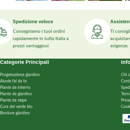
Spedizione veloce
Assisten
Consegniamo i tuoi ordini
Ti consig
rapidamente in tutta Italia a
acquistare
prezzi vantaggiosi
esigenze.
Categorie Principali
Inf
Progettazione giardino
Chi 
Aiuole fai da te
Cont
Piante da interno
Sped
Piante da giardino
Term
Piante da siepe
Priva
Cura del verde bio
Cook
Bordure giardino