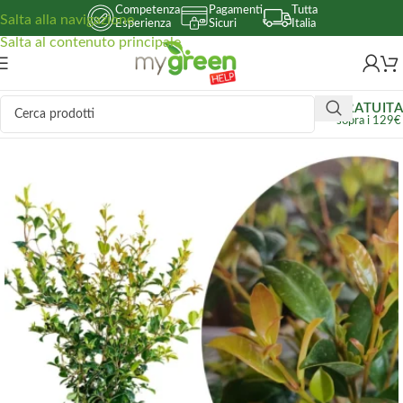
Competenza
Pagamenti
Tutta
Salta alla navigazione
Esperienza
Sicuri
Italia
Salta al contenuto principale
GRATUITA
sopra i 129€