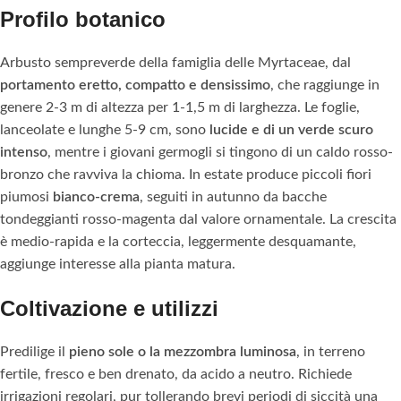
Profilo botanico
Arbusto sempreverde della famiglia delle Myrtaceae, dal
portamento eretto, compatto e densissimo
, che raggiunge in
genere 2-3 m di altezza per 1-1,5 m di larghezza. Le foglie,
lanceolate e lunghe 5-9 cm, sono
lucide e di un verde scuro
intenso
, mentre i giovani germogli si tingono di un caldo rosso-
bronzo che ravviva la chioma. In estate produce piccoli fiori
piumosi
bianco-crema
, seguiti in autunno da bacche
tondeggianti rosso-magenta dal valore ornamentale. La crescita
è medio-rapida e la corteccia, leggermente desquamante,
aggiunge interesse alla pianta matura.
Coltivazione e utilizzi
Predilige il
pieno sole o la mezzombra luminosa
, in terreno
fertile, fresco e ben drenato, da acido a neutro. Richiede
irrigazioni regolari, pur tollerando brevi periodi di siccità una