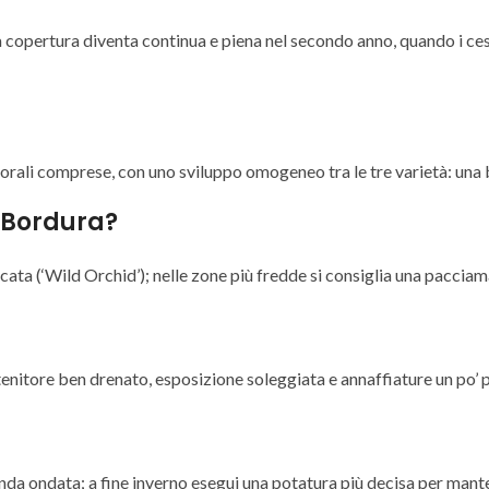
a copertura diventa continua e piena nel secondo anno, quando i cesp
iorali comprese, con uno sviluppo omogeneo tra le tre varietà: una
 Bordura?
elicata (‘Wild Orchid’); nelle zone più fredde si consiglia una paccia
tenitore ben drenato, esposizione soleggiata e annaffiature un po’ pi
econda ondata; a fine inverno esegui una potatura più decisa per mant