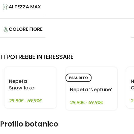
ALTEZZA MAX
COLORE FIORE
TI POTREBBE INTERESSARE
ESAURITO
Nepeta
N
Snowflake
O
Nepeta ‘Neptune’
29,90
€
-
69,90
€
2
29,90
€
-
69,90
€
Profilo botanico