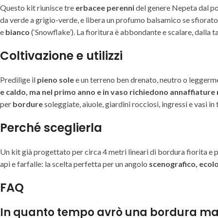
Questo kit riunisce tre
erbacee perenni
del genere Nepeta dal po
da verde a grigio-verde, e libera un profumo balsamico se sfiorato.
e
bianco
(‘Snowflake’). La fioritura è abbondante e scalare, dalla t
Coltivazione e utilizzi
Predilige il
pieno sole
e un terreno ben drenato, neutro o leggerment
e caldo, ma nel primo anno e in vaso richiedono annaffiature 
per
bordure
soleggiate, aiuole, giardini rocciosi, ingressi e vasi in
Perché sceglierla
Un kit già progettato per circa 4 metri lineari di bordura fiorita e
api e farfalle: la scelta perfetta per un angolo
scenografico, ecol
FAQ
In quanto tempo avrò una bordura ma