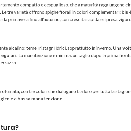
rtamento compatto e cespuglioso, che a maturità raggiungono circa
 Le tre varietà offrono spighe fiorali in colori complementari:
blu-l
arda primavera fino all’autunno, con crescita rapida e ripresa vigoro
e alcalino; teme i ristagni idrici, soprattutto in inverno.
Una volt
regolari.
La manutenzione è minima: un taglio dopo la prima fioritu
 terrazzo.
 profumata, con tre colori che dialogano tra loro per tutta la stagio
ogico e a bassa manutenzione
.
tura?