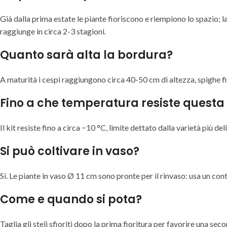
Già dalla prima estate le piante fioriscono e riempiono lo spazio; l
raggiunge in circa 2-3 stagioni.
Quanto sarà alta la bordura?
A maturità i cespi raggiungono circa 40-50 cm di altezza, spighe f
Fino a che temperatura resiste questa
Il kit resiste fino a circa −10 °C, limite dettato dalla varietà più d
Si può coltivare in vaso?
Sì. Le piante in vaso Ø 11 cm sono pronte per il rinvaso: usa un con
Come e quando si pota?
Taglia gli steli sfioriti dopo la prima fioritura per favorire una s