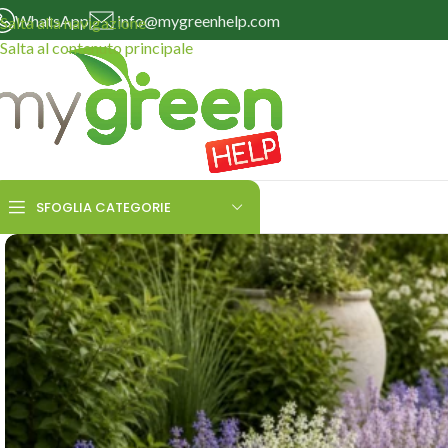
WhatsApp
info@mygreenhelp.com
Salta alla navigazione
Salta al contenuto principale
SFOGLIA CATEGORIE