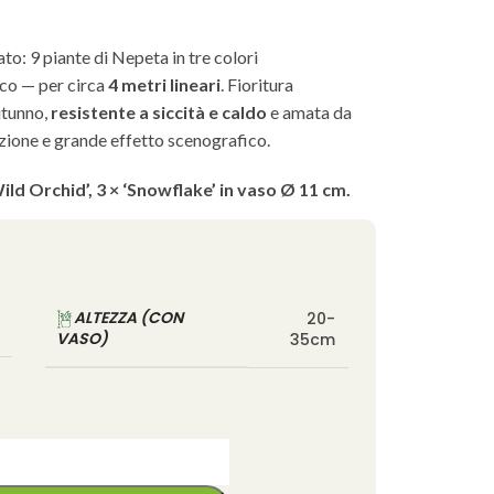
to: 9 piante di Nepeta in tre colori
nco — per circa
4 metri lineari
. Fioritura
utunno,
resistente a siccità e caldo
e amata da
nzione e grande effetto scenografico.
ild Orchid’, 3 × ‘Snowflake’ in vaso Ø 11 cm.
ALTEZZA (CON
20-
VASO)
35cm