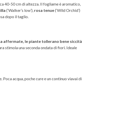
 40-50 cm di altezza. Il fogliame è aromatico,
illa
(‘Walker’s low’),
rosa tenue
(‘Wild Orchid’)
sa dopo il taglio.
a affermate, le piante tollerano bene siccità
ra stimola una seconda ondata di fiori. Ideale
ne. Poca acqua, poche cure e un continuo viavai di