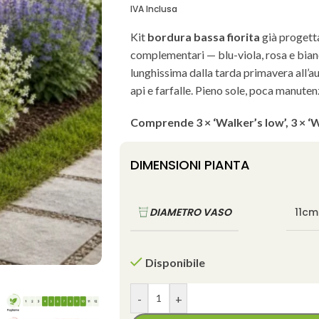
IVA Inclusa
Kit
bordura bassa fiorita
già progetta
complementari — blu-viola, rosa e bia
lunghissima dalla tarda primavera all’a
api e farfalle. Pieno sole, poca manute
Comprende 3 × ‘Walker’s low’, 3 × ‘W
DIMENSIONI PIANTA
DIAMETRO VASO
11cm
Disponibile
-
+