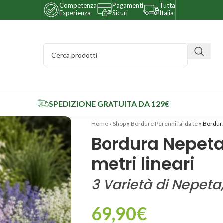
Competenza
Pagamenti
Tutta
Esperienza
Sicuri
Italia
SPEDIZIONE GRATUITA DA 129€
Home
»
Shop
»
Bordure Perenni fai da te
»
Bordura
Bordura Nepeta 
metri lineari
3 Varietà di Nepeta
69,90
€