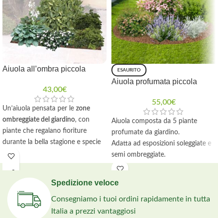
Aiuola all’ombra piccola
ESAURITO
Aiuola profumata piccola
43,00
€
55,00
€
Un’aiuola pensata per le
zone
ombreggiate del giardino
, con
Aiuola composta da 5 piante
piante che regalano fioriture
profumate da giardino.
durante la bella stagione e specie
Adatta ad esposizioni soleggiate e
sempreverdi che, grazie al loro
semi ombreggiate.
fogliame decorativo, mantengono
Istruzioni per la realizzazione.
interesse ornamentale anche nei
Incluso telo pacciamante con
Spedizione veloce
mesi invernali. La fornitura è
picchetti.
studiata per realizzare un’aiuola di
Consegniamo i tuoi ordini rapidamente in tutta
circa 3 m².
Italia a prezzi vantaggiosi