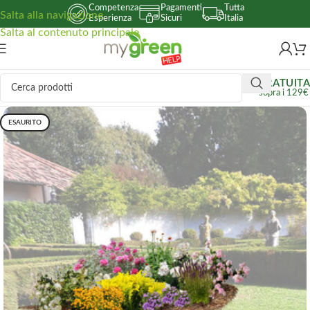
Competenza
Pagamenti
Tutta
Salta alla navigazione
Esperienza
Sicuri
Italia
Salta al contenuto principale
GRATUITA
sopra i 129€
ESAURITO