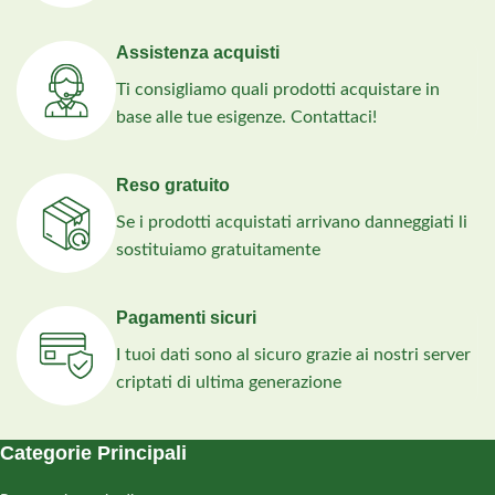
Piante abbinate con
cura ed esperienza
,
Assistenza acquisti
pronte da mettere a
Ti consigliamo quali prodotti acquistare in
dimora
base alle tue esigenze. Contattaci!
Guida pratica
con
progetto di massima
e distanze d’impianto
Reso gratuito
consigliate
Se i prodotti acquistati arrivano danneggiati li
Telo pacciamante e
sostituiamo gratuitamente
picchetti gratis
, per
meno manutenzione
Pagamenti sicuri
e più ordine
I tuoi dati sono al sicuro grazie ai nostri server
criptati di ultima generazione
Categorie Principali