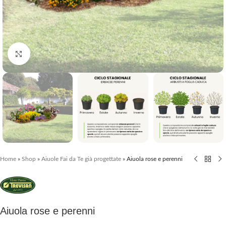
Clicca per ingrandire
Home
»
Shop
»
Aiuole Fai da Te già progettate
»
Aiuola rose e perenni
Aiuola rose e perenni