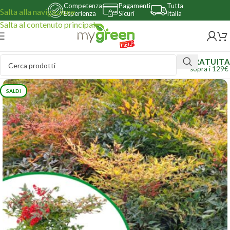
Competenza
Pagamenti
Tutta
Salta alla navigazione
Esperienza
Sicuri
Italia
Salta al contenuto principale
GRATUITA
sopra i 129€
SALDI