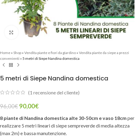
Clicca per ingrandire
Home
»
Shop
»
Vendita piante e fiori da giardino
»
Vendita piante da siepe a prezzi
convenienti
»
5 metri di Siepe Nandina domestica
5 metri di Siepe Nandina domestica
(
1
recensione del cliente)
90,00
€
96,00
€
8 piante di Nandina domestica alte 30-50cm e vaso 18cm
per
realizzare 5 metri lineari di siepe sempreverde di media altezza
(max 2m) e bassa manutenzione.