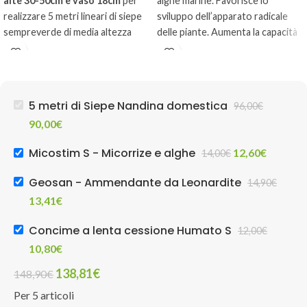
alte 30-50cm e vaso 18cm
per
alghe marine. Favorisce lo
realizzare 5 metri lineari di siepe
sviluppo dell’apparato radicale
sempreverde di media altezza
delle piante. Aumenta la capacità
(max 2m) e bassa manutenzione.
di assorbimento dei nutrienti e
Distanza d'impianto consigliata
dell’acqua. Migliora le capacità di
50-60cm.
resistenza a malattie e stress.
Accelera lo sviluppo vegetativo.
5 metri di Siepe Nandina domestica
96,00
€
Garantisce maggiori produzioni di
90,00
€
qualità.
Confezione da 250g
Micostim S - Micorrize e alghe
12,60
€
14,00
€
Geosan - Ammendante da Leonardite
14,90
€
13,41
€
Concime a lenta cessione Humato S
12,00
€
10,80
€
138,81
€
148,90
€
Per 5 articoli