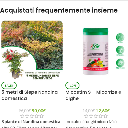
Acquistati frequentemente insieme
SALDI
-10%
5 metri di Siepe Nandina
Micostim S – Micorrize e
domestica
alghe
90,00
€
12,60
€
96,00
€
14,00
€
8 piante di Nandina domestica
Inoculo di funghi micorrizici e