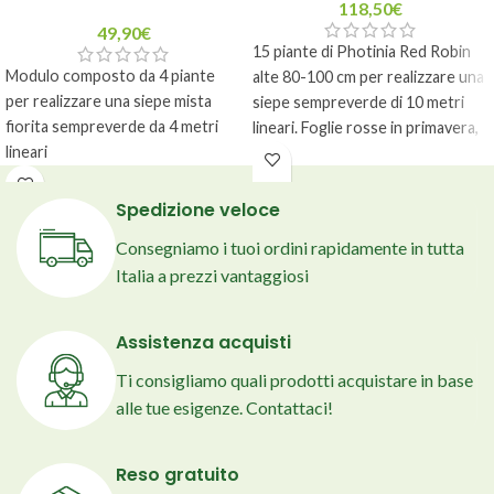
118,50
€
49,90
€
15 piante di Photinia Red Robin
Modulo composto da 4 piante
alte 80-100 cm per realizzare una
per realizzare una siepe mista
siepe sempreverde di 10 metri
fiorita sempreverde da 4 metri
lineari. Foglie rosse in primavera,
lineari
crescita rapida e compatta.
Ricevi tutte le piante e la corretta
Distanza d’impianto consigliata
sequenza d'impianto
60-80 cm. Per siepi in terrazzo
Spedizione veloce
Altezze piante variabili da 50-
servono 2 piante per fioriera da
Consegniamo i tuoi ordini rapidamente in tutta
80cm a seconda delle specie
80-100 cm, con profondità
Italia a prezzi vantaggiosi
Vaso diametro 16-18cm
minima di 40 cm.
Assistenza acquisti
Ti consigliamo quali prodotti acquistare in base
alle tue esigenze. Contattaci!
Reso gratuito