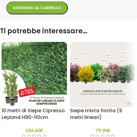
AGGIUNGI AL CARRELLO
Ti potrebbe interessare…
10 metri di Siepe Cipresso
Siepe mista fiorita (6
Leyland H90-110cm
metri lineari)
106,60
€
79,90
€