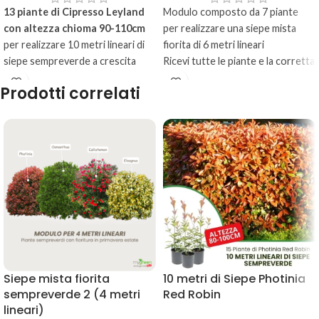
13 piante di Cipresso Leyland
Modulo composto da 7 piante
con altezza chioma 90-110cm
per realizzare una siepe mista
per realizzare 10 metri lineari di
fiorita di 6 metri lineari
siepe sempreverde a crescita
Ricevi tutte le piante e la corretta
veloce. Distanza d'impianto
sequenza d'impianto
Prodotti correlati
consigliata 70-90cm.
Altezze piante variabili da 50-
80cm a seconda delle specie
Vaso diametro 16-18cm
Siepe mista fiorita
10 metri di Siepe Photinia
sempreverde 2 (4 metri
Red Robin
lineari)