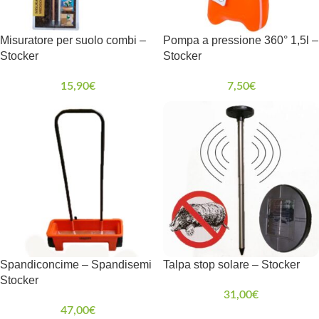
Misuratore per suolo combi –
Pompa a pressione 360° 1,5l –
Stocker
Stocker
15,90
€
7,50
€
Spandiconcime – Spandisemi
Talpa stop solare – Stocker
Stocker
31,00
€
47,00
€