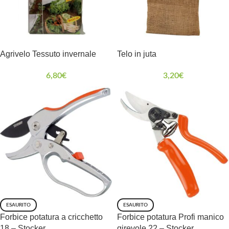
Agrivelo Tessuto invernale
Telo in juta
6,80
€
3,20
€
ESAURITO
ESAURITO
Forbice potatura a cricchetto
Forbice potatura Profi manico
18 – Stocker
girevole 22 – Stocker