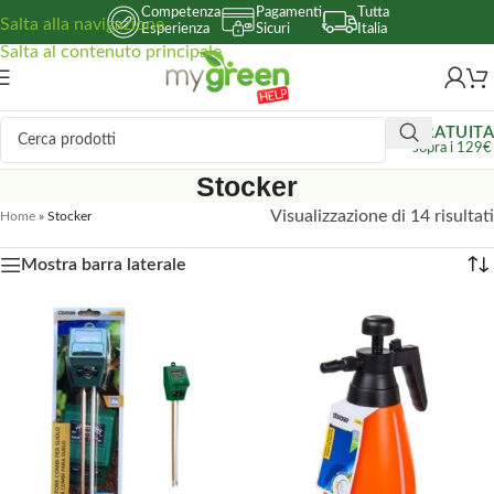
Competenza
Pagamenti
Tutta
Salta alla navigazione
Esperienza
Sicuri
Italia
Salta al contenuto principale
GRATUITA
sopra i 129€
Stocker
Visualizzazione di 14 risultati
Home
»
Stocker
Mostra barra laterale