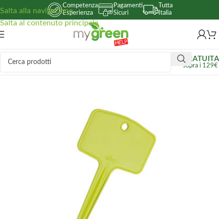
Competenza
Pagamenti
Tutta
Salta alla navigazione
Esperienza
Sicuri
Italia
Salta al contenuto principale
GRATUITA
sopra i 129€