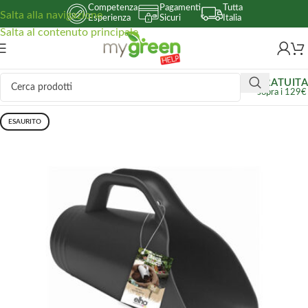
Competenza
Pagamenti
Tutta
Salta alla navigazione
Esperienza
Sicuri
Italia
Salta al contenuto principale
GRATUITA
sopra i 129€
ESAURITO