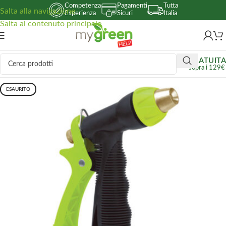
Competenza
Pagamenti
Tutta
Salta alla navigazione
Esperienza
Sicuri
Italia
Salta al contenuto principale
GRATUITA
sopra i 129€
ESAURITO