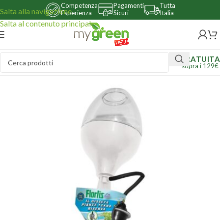
Competenza
Pagamenti
Tutta
Salta alla navigazione
Esperienza
Sicuri
Italia
Salta al contenuto principale
GRATUITA
sopra i 129€