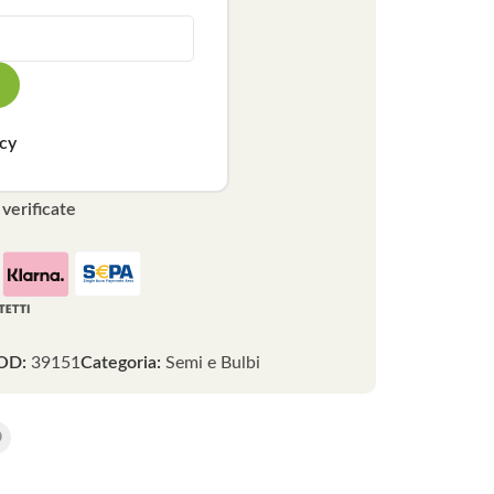
icy
verificate
OD:
39151
Categoria:
Semi e Bulbi