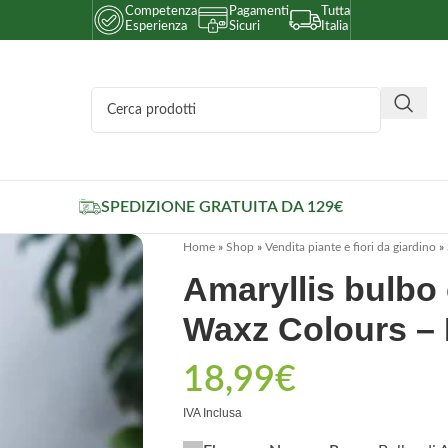
Competenza
Pagamenti
Tutta
Esperienza
Sicuri
Italia
SPEDIZIONE GRATUITA DA 129€
Home
»
Shop
»
Vendita piante e fiori da giardino
»
Amaryllis bulbo
Waxz Colours –
18,99
€
IVA Inclusa