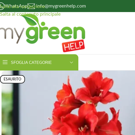
WhatsApp
info@mygreenhelp.com
Salta alla navigazione
Salta al contenuto principale
SFOGLIA CATEGORIE
ESAURITO