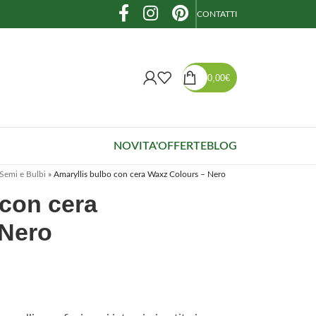
CONTATTI
0,00
€
NOVITA'
OFFERTE
BLOG
Semi e Bulbi
»
Amaryllis bulbo con cera Waxz Colours – Nero
 con cera
 Nero