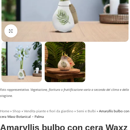
Clicca per ingrandire
Foto rappresentativa. Vegetazione, fioritura o fruttificazione varia a seconda del clima e della
stagione.
Home
»
Shop
»
Vendita piante e fiori da giardino
»
Semi e Bulbi
»
Amaryllis bulbo con
cera Waxz Botanical – Palma
Amaryllis bulbo con cera Waxz