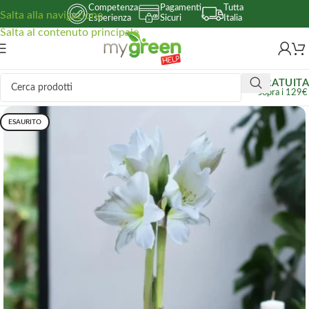
Competenza
Pagamenti
Tutta
Salta alla navigazione
Esperienza
Sicuri
Italia
Salta al contenuto principale
GRATUITA
sopra i 129€
ESAURITO