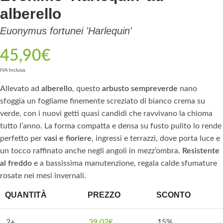
alberello
Euonymus fortunei 'Harlequin'
45,90
€
IVA Inclusa
Allevato ad
alberello
, questo
arbusto sempreverde
nano
sfoggia un fogliame finemente screziato di bianco crema su
verde, con i nuovi getti quasi candidi che ravvivano la chioma
tutto l’anno. La forma compatta e densa su fusto pulito lo rende
perfetto per
vasi e fioriere
, ingressi e terrazzi, dove porta luce e
un tocco raffinato anche negli angoli in mezz’ombra.
Resistente
al freddo
e a bassissima manutenzione, regala calde sfumature
rosate nei mesi invernali.
QUANTITÀ
PREZZO
SCONTO
2+
39,02
€
15%