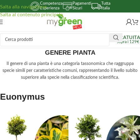
Competenza
Pagamenti
Tutta
Salta alla navigazione
Esperienza
Sicuri
Italia
Salta al contenuto principale
GRATUITA
sopra i 129€
GENERE PIANTA
Il genere di una pianta è una categoria tassonomica che raggruppa
specie simili per caratteristiche comuni, rappresentando il livello subito
superiore alla specie nella classificazione scientifica.
Euonymus