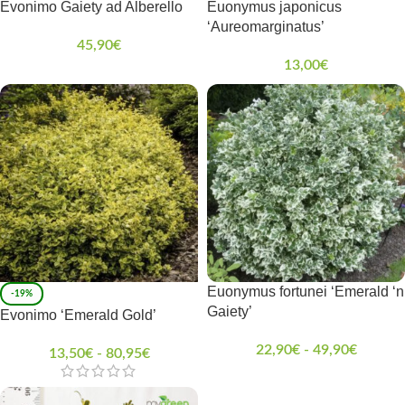
Evonimo Gaiety ad Alberello
Euonymus japonicus
‘Aureomarginatus’
45,90
€
13,00
€
Euonymus fortunei ‘Emerald ‘n
-19%
Gaiety’
Evonimo ‘Emerald Gold’
22,90
€
-
49,90
€
13,50
€
-
80,95
€