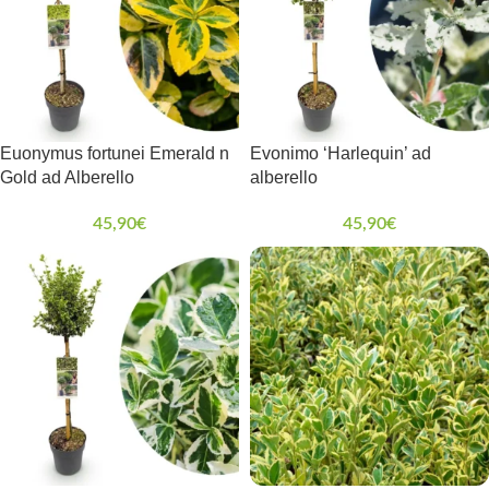
Euonymus fortunei Emerald n
Evonimo ‘Harlequin’ ad
Gold ad Alberello
alberello
45,90
€
45,90
€