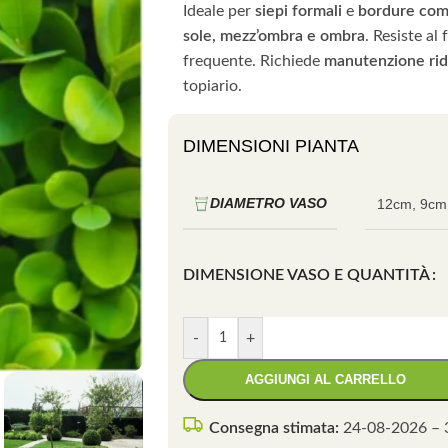
Ideale per
siepi formali
e
bordure com
sole, mezz’ombra e ombra
. Resiste al
frequente. Richiede
manutenzione rid
topiario.
DIMENSIONI PIANTA
DIAMETRO VASO
12cm
,
9cm
DIMENSIONE VASO E QUANTITÀ
-
+
AGGIUNGI AL CARRELLO
Consegna stimata:
24-08-2026 – 