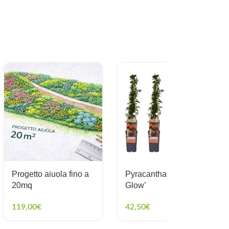
Progetto aiuola fino a
Pyracantha ‘Orange
20mq
Glow’
119,00
€
42,50
€