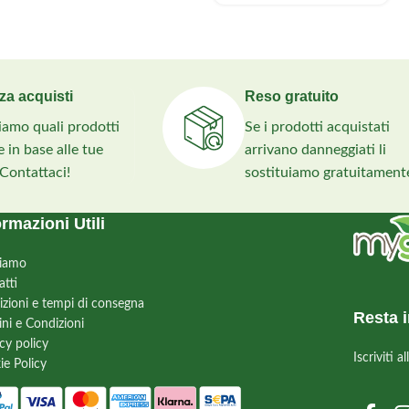
za acquisti
Reso gratuito
liamo quali prodotti
Se i prodotti acquistati
 in base alle tue
arrivano danneggiati li
 Contattaci!
sostituiamo gratuitament
ormazioni Utili
siamo
atti
izioni e tempi di consegna
Resta i
ini e Condizioni
cy policy
Iscriviti 
ie Policy