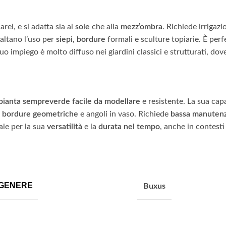
arei, e si adatta sia al
sole
che alla
mezz’ombra
. Richiede irrigazi
saltano l’uso per
siepi
,
bordure
formali e sculture topiarie. È perf
uo impiego è molto diffuso nei giardini classici e strutturati, do
pianta sempreverde facile da modellare
e resistente. La sua capac
,
bordure geometriche
e angoli in vaso. Richiede
bassa manuten
ale per la sua
versatilità
e la
durata nel tempo
, anche in contesti
GENERE
Buxus