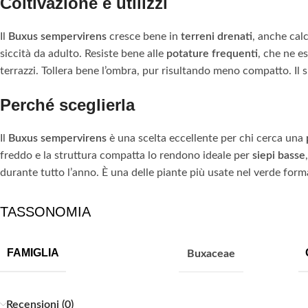
Coltivazione e utilizzi
Il
Buxus sempervirens
cresce bene in
terreni drenati
, anche calc
siccità da adulto. Resiste bene alle
potature frequenti
, che ne e
terrazzi. Tollera bene l’ombra, pur risultando meno compatto. Il s
Perché sceglierla
Il
Buxus sempervirens
è una scelta eccellente per chi cerca una
freddo e la struttura compatta lo rendono ideale per
siepi basse
durante tutto l’anno. È una delle piante più usate nel verde form
TASSONOMIA
FAMIGLIA
Buxaceae
Recensioni (0)