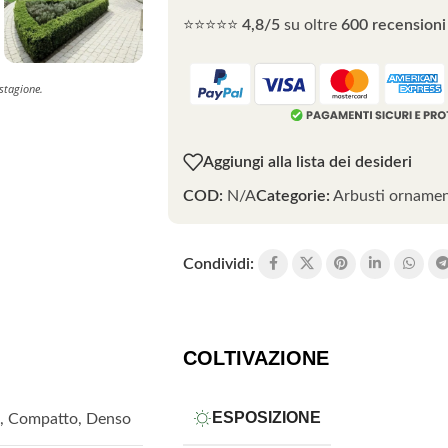
⭐⭐⭐⭐⭐
4,8/5
su oltre
600 recensioni 
 stagione.
Aggiungi alla lista dei desideri
COD:
N/A
Categorie:
Arbusti ornamen
Condividi:
COLTIVAZIONE
ESPOSIZIONE
,
Compatto
,
Denso