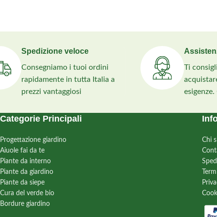
Spedizione veloce
Assisten
Consegniamo i tuoi ordini
Ti consig
rapidamente in tutta Italia a
acquistare
prezzi vantaggiosi
esigenze.
Categorie Principali
Inf
Progettazione giardino
Chi 
Aiuole fai da te
Cont
Piante da interno
Sped
Piante da giardino
Term
Piante da siepe
Priva
Cura del verde bio
Cook
Bordure giardino