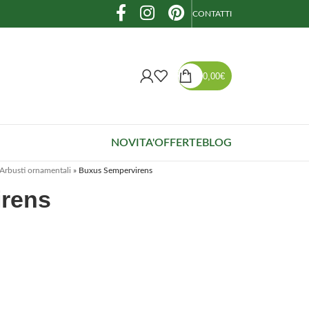
CONTATTI
0,00
€
NOVITA'
OFFERTE
BLOG
Arbusti ornamentali
»
Buxus Sempervirens
rens