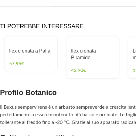
TI POTREBBE INTERESSARE
Ilex crenata a Palla
Ilex crenata
L
Piramide
m
57,95
€
43,90
€
1
Profilo Botanico
Il
Buxus sempervirens
è un
arbusto sempreverde
a crescita len
perfettamente a essere mantenuto più basso e ordinato. Le
fogli
tollerante al freddo fino a -20 °C. Grazie al suo apparato radical