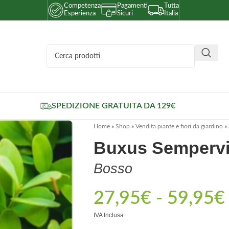
Competenza
Pagamenti
Tutta
Esperienza
Sicuri
Italia
SPEDIZIONE GRATUITA DA 129€
Home
»
Shop
»
Vendita piante e fiori da giardino
»
Buxus Sempervi
Bosso
27,95
€
-
59,95
€
IVA Inclusa