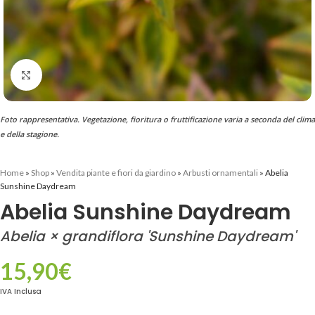
Clicca per ingrandire
Foto rappresentativa. Vegetazione, fioritura o fruttificazione varia a seconda del clima
e della stagione.
Home
»
Shop
»
Vendita piante e fiori da giardino
»
Arbusti ornamentali
»
Abelia
Sunshine Daydream
Abelia Sunshine Daydream
Abelia × grandiflora 'Sunshine Daydream'
15,90
€
IVA Inclusa