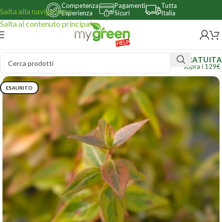
Competenza
Pagamenti
Tutta
Salta alla navigazione
Esperienza
Sicuri
Italia
Salta al contenuto principale
GRATUITA
sopra i 129€
ESAURITO