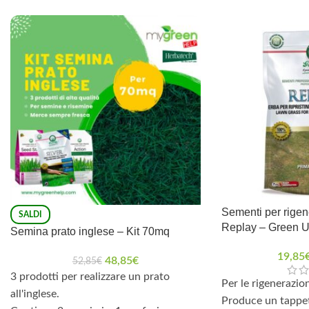
Sementi per rigen
SALDI
Replay – Green 
Semina prato inglese – Kit 70mq
19,85
48,85
€
52,85
€
3 prodotti per realizzare un prato
Per le rigenerazio
all'inglese.
Produce un tappet