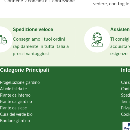
Contiene 2 concimi e 1 confezione
vedere, con foglie 
semi per prato inglese.
Si insedia in tutti 
Ideale per coprire un'area di 70mq.
crescita vigorosa 
competitivo con le
Spedizione veloce
Assisten
Consegniamo i tuoi ordini
Ti consig
rapidamente in tutta Italia a
acquistare
prezzi vantaggiosi
esigenze.
Categorie Principali
Inf
Progettazione giardino
Chi 
Aiuole fai da te
Cont
Piante da interno
Sped
Piante da giardino
Term
Piante da siepe
Priva
Cura del verde bio
Cook
Bordure giardino