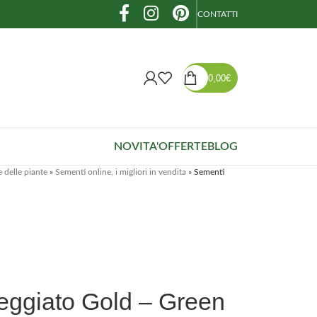
CONTATTI
0,00
€
NOVITA'
OFFERTE
BLOG
e delle piante
»
Sementi online, i migliori in vendita
»
Sementi
leggiato Gold – Green