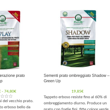
erazione prato
Sementi prato ombreggiato Shadow –
Up
Green Up
€
-
74,80
€
19,85
€
Tappeto erboso resiste fino al 60% di
ni del vecchio prato.
ombreggiamento diurno. Produce un
o erboso bello da
prato con foglie fini, fitte colore verde