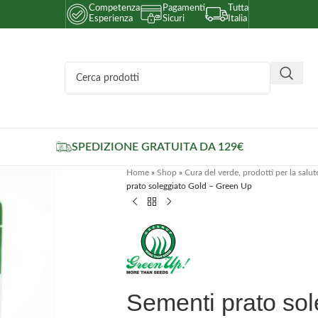
Competenza
Pagamenti
Tutta
Esperienza
Sicuri
Italia
SPEDIZIONE GRATUITA DA 129€
Home
»
Shop
»
Cura del verde, prodotti per la salut
prato soleggiato Gold – Green Up
Sementi prato so