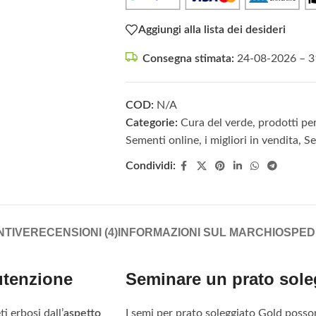
Aggiungi alla lista dei desideri
Consegna stimata:
24-08-2026 – 3
COD:
N/A
Categorie:
Cura del verde, prodotti per
Sementi online, i migliori in vendita
,
Se
Condividi:
NTIVE
RECENSIONI (4)
INFORMAZIONI SUL MARCHIO
SPED
utenzione
Seminare un prato sole
i erbosi dall’
aspetto
I semi per prato soleggiato Gold poss