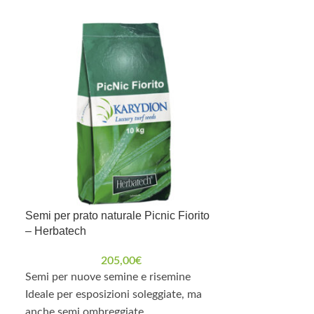
Semi per prato naturale Picnic Fiorito
Semi prato in
– Herbatech
Herbatech
205,00
€
Semi per nuove semine e risemine
Tappeto erboso
Ideale per esposizioni soleggiate, ma
naturale, compa
anche semi ombreggiate
aree soleggiate