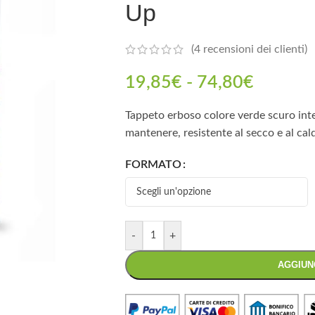
Up
(
4
recensioni dei clienti)
19,85
€
-
74,80
€
Tappeto erboso colore verde scuro int
mantenere, resistente al secco e al cald
FORMATO
-
+
AGGIUN