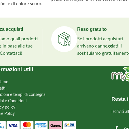
fini e di colore scuro.
brillante. Richiede solo 3-4 tagli
i periodi dell’anno,
all'anno.
e sostenuta, molto
 erbe infestanti.
za acquisti
Reso gratuito
liamo quali prodotti
Se i prodotti acquistati
 in base alle tue
arrivano danneggiati li
 Contattaci!
sostituiamo gratuitament
ormazioni Utili
siamo
atti
izioni e tempi di consegna
Resta i
ini e Condizioni
cy policy
Iscriviti 
ie Policy