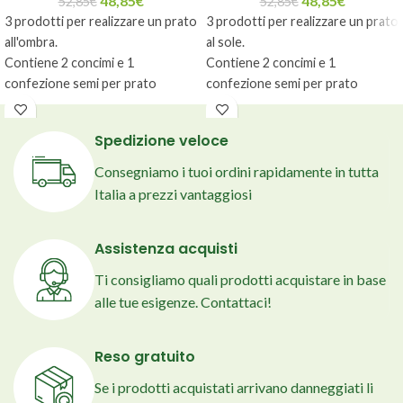
48,85
€
48,85
€
52,85
€
52,85
€
3 prodotti per realizzare un prato
3 prodotti per realizzare un prato
all'ombra.
al sole.
Contiene 2 concimi e 1
Contiene 2 concimi e 1
confezione semi per prato
confezione semi per prato
ombreggiato Shadow.
soleggiato Gold.
Ideale per coprire un'area di
Ideale per coprire un'area di
Spedizione veloce
70mq.
70mq.
Consegniamo i tuoi ordini rapidamente in tutta
Italia a prezzi vantaggiosi
Assistenza acquisti
Ti consigliamo quali prodotti acquistare in base
alle tue esigenze. Contattaci!
Reso gratuito
Se i prodotti acquistati arrivano danneggiati li