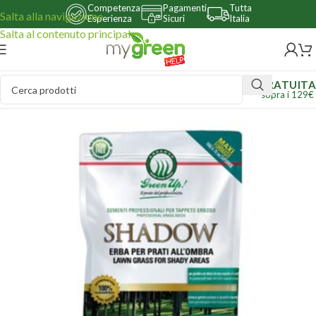
Competenza
Pagamenti
Tutta
Salta alla navigazione
Esperienza
Sicuri
Italia
Salta al contenuto principale
GRATUITA
sopra i 129€