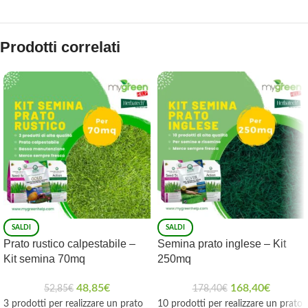
Prodotti correlati
SALDI
SALDI
Prato rustico calpestabile –
Semina prato inglese – Kit
Kit semina 70mq
250mq
48,85
€
168,40
€
52,85
€
178,40
€
3 prodotti per realizzare un prato
10 prodotti per realizzare un prato