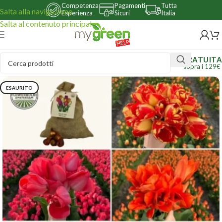
Competenza
Pagamenti
Tutta
Salta alla navigazione
Esperienza
Sicuri
Italia
Salta al contenuto principale
GRATUITA
sopra i 129€
ESAURITO