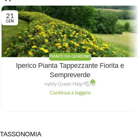
21
GEN
PIANTE DA GIARDINO
Iperico Pianta Tappezzante Fiorita e
Sempreverde
0
My Green Help
Continua a leggere
TASSONOMIA