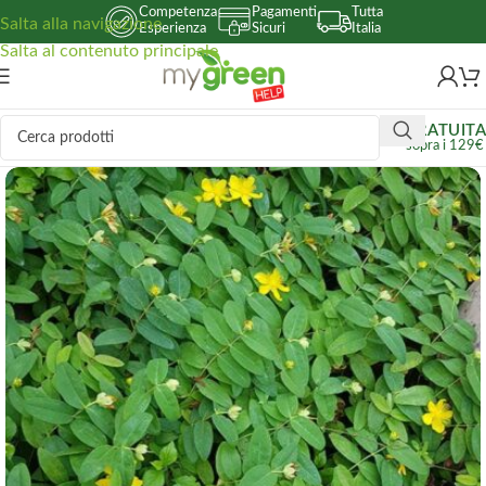
Competenza
Pagamenti
Tutta
Salta alla navigazione
Esperienza
Sicuri
Italia
Salta al contenuto principale
GRATUITA
sopra i 129€