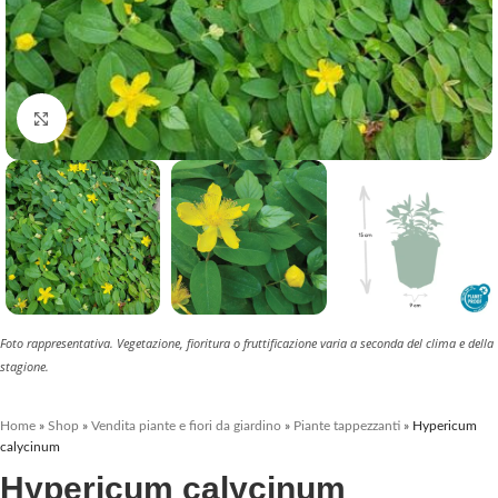
Clicca per ingrandire
Foto rappresentativa. Vegetazione, fioritura o fruttificazione varia a seconda del clima e della
stagione.
Home
»
Shop
»
Vendita piante e fiori da giardino
»
Piante tappezzanti
»
Hypericum
calycinum
Hypericum calycinum