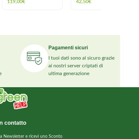
119,00
€
42,50
€
Pagamenti sicuri
I tuoi dati sono al sicuro grazie
ai nostri server criptati di
e
ultima generazione
n contatto
alla Newsletter e ricevi uno Sconto