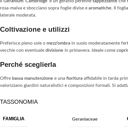
Il
Geranium ‘Cambridge’
è un geranio perenne
tappezzante
che f
rosa-malva e sbocciano sopra foglie divise e
aromatiche
. Il fog
laterale moderata.
Coltivazione e utilizzi
Preferisce pieno sole o
mezz’ombra
in suolo moderatamente fert
vecchie con eventuale
divisione
in primavera. Ideale come
copri
Perché sceglierla
Offre
bassa manutenzione
e una
fioritura
affidabile in tarda pri
valorizzano giardini naturalistici e composizioni formali. Si adatta
TASSONOMIA
FAMIGLIA
Geraniaceae