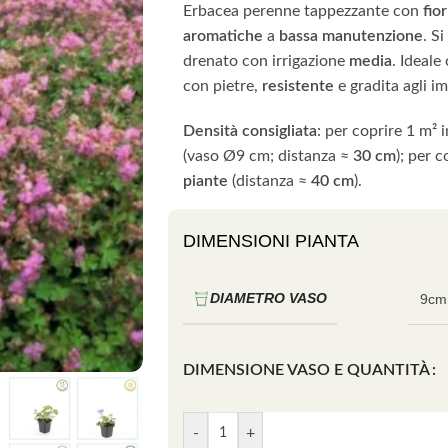
Erbacea perenne tappezzante con
fio
aromatiche
a
bassa manutenzione
. S
drenato con irrigazione
media
. Ideal
con pietre,
resistente
e gradita agli im
Densità consigliata
: per coprire 1 m² 
(vaso Ø9 cm; distanza ≈
30 cm
); per 
piante
(distanza ≈
40 cm
).
DIMENSIONI PIANTA
DIAMETRO VASO
9cm
DIMENSIONE VASO E QUANTITÀ
-
+