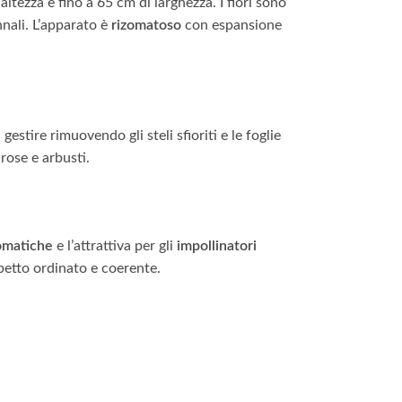
ltezza e fino a 65 cm di larghezza. I fiori sono
nnali. L’apparato è
rizomatoso
con espansione
 gestire rimuovendo gli steli sfioriti e le foglie
rose e arbusti.
omatiche
e l’attrattiva per gli
impollinatori
tto ordinato e coerente.