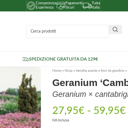
Competenza
Pagamenti
Tutta
Esperienza
Sicuri
Italia
SPEDIZIONE GRATUITA DA 129€
Home
»
Shop
»
Vendita piante e fiori da giardino
»
Geranium ‘Camb
Geranium × cantabrig
27,95
€
-
59,95
€
IVA Inclusa