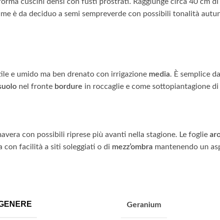
orma cuscini densi con fusti prostrati. Raggiunge circa 40 cm di a
liame è da deciduo a semi sempreverde con possibili tonalità autu
ile e umido ma ben drenato con irrigazione
media
. È semplice da
suolo
nel fronte
bordure
in roccaglie e come sottopiantagione di 
mavera con possibili riprese più avanti nella stagione. Le foglie
ar
 con facilità a siti soleggiati o di
mezz’ombra
mantenendo un aspe
GENERE
Geranium