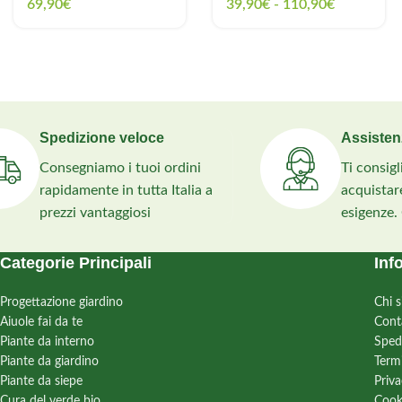
69,90
€
39,90
€
-
110,90
€
Spedizione veloce
Assisten
Consegniamo i tuoi ordini
Ti consig
rapidamente in tutta Italia a
acquistare
prezzi vantaggiosi
esigenze.
Categorie Principali
Inf
Progettazione giardino
Chi 
Aiuole fai da te
Cont
Piante da interno
Sped
Piante da giardino
Term
Piante da siepe
Priva
Cura del verde bio
Cook