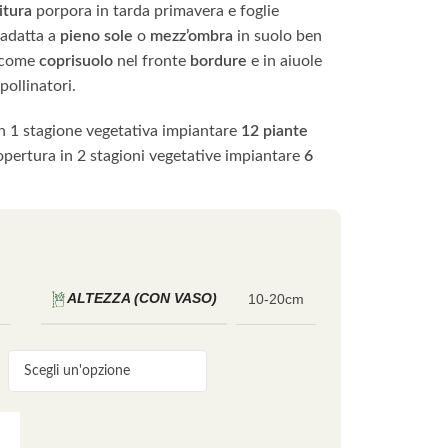
ritura
porpora in tarda primavera e foglie
i adatta a
pieno sole
o
mezz’ombra
in suolo ben
e come
coprisuolo
nel fronte
bordure
e in aiuole
pollinatori.
in 1 stagione vegetativa impiantare
12 piante
copertura in 2 stagioni vegetative impiantare
6
ALTEZZA (CON VASO)
10-20cm