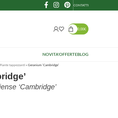
CONTATTI
0,00
€
NOVITA'
OFFERTE
BLOG
Piante tappezzanti
»
Geranium ‘Cambridge’
ridge’
iense ‘Cambridge’