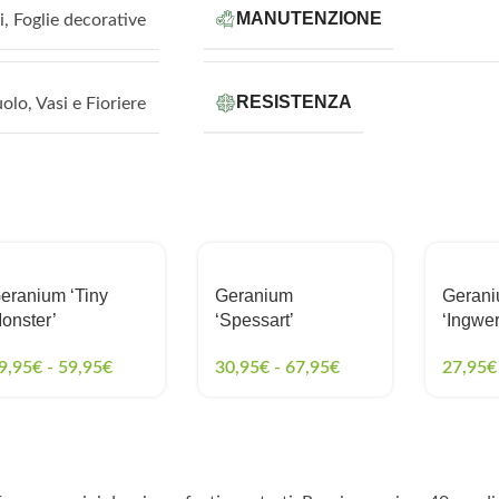
MANUTENZIONE
i
,
Foglie decorative
RESISTENZA
uolo
,
Vasi e Fioriere
eranium ‘Tiny
Geranium
Geran
onster’
‘Spessart’
‘Ingwe
9,95
€
-
59,95
€
30,95
€
-
67,95
€
27,95
€