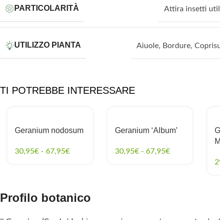
PARTICOLARITÀ
Attira insetti util
UTILIZZO PIANTA
Aiuole
,
Bordure
,
Copris
TI POTREBBE INTERESSARE
Geranium nodosum
Geranium ‘Album’
G
M
30,95
€
-
67,95
€
30,95
€
-
67,95
€
2
Profilo botanico