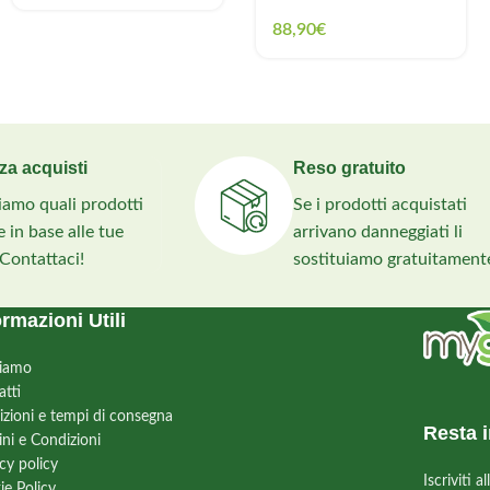
88,90
€
za acquisti
Reso gratuito
liamo quali prodotti
Se i prodotti acquistati
 in base alle tue
arrivano danneggiati li
 Contattaci!
sostituiamo gratuitament
ormazioni Utili
siamo
atti
izioni e tempi di consegna
Resta i
ini e Condizioni
cy policy
Iscriviti 
ie Policy