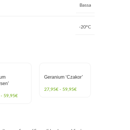
Bassa
-20°C
ium
Geranium ‘Czakor’
Geranium
rsen’
‘Johnson’s B
27,95
€
-
59,95
€
-
59,95
€
27,95
€
-
59,