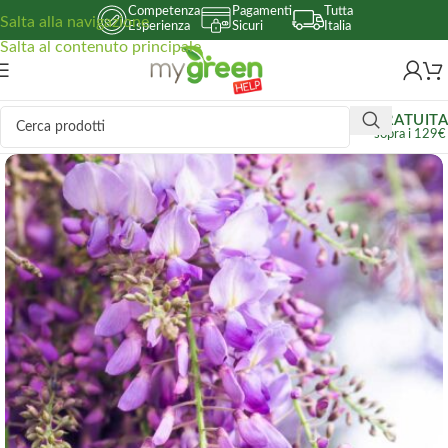
Competenza
Pagamenti
Tutta
Salta alla navigazione
Esperienza
Sicuri
Italia
Salta al contenuto principale
GRATUITA
sopra i 129€