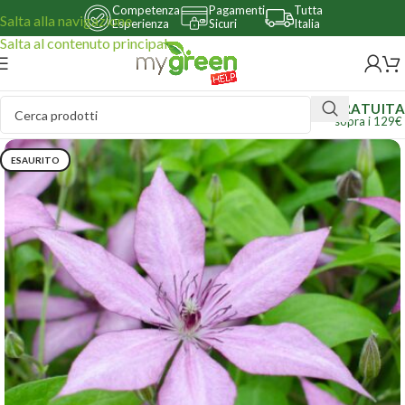
Competenza
Pagamenti
Tutta
Salta alla navigazione
Esperienza
Sicuri
Italia
Salta al contenuto principale
GRATUITA
sopra i 129€
ESAURITO