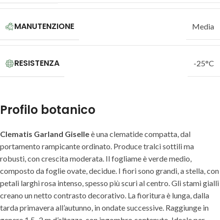
MANUTENZIONE
Media
RESISTENZA
-25°C
Profilo botanico
Clematis Garland Giselle
è una clematide compatta, dal
portamento rampicante ordinato. Produce tralci sottili ma
robusti, con crescita moderata. Il fogliame è verde medio,
composto da foglie ovate, decidue. I fiori sono grandi, a stella, con
petali larghi rosa intenso, spesso più scuri al centro. Gli stami gialli
creano un netto contrasto decorativo. La fioritura è lunga, dalla
tarda primavera all’autunno, in ondate successive. Raggiunge in
genere 1,5–2 m d’altezza, con ingombro contenuto. Ideale per