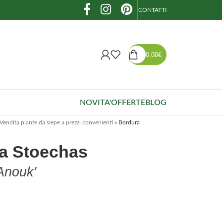
CONTATTI
0,00
€
NOVITA'
OFFERTE
BLOG
Vendita piante da siepe a prezzi convenienti
»
Bordura
a Stoechas
Anouk'