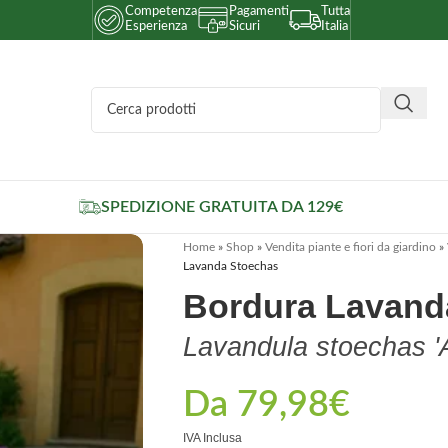
Competenza
Pagamenti
Tutta
Esperienza
Sicuri
Italia
SPEDIZIONE GRATUITA DA 129€
Home
»
Shop
»
Vendita piante e fiori da giardino
»
Lavanda Stoechas
Bordura Lavand
Lavandula stoechas '
Da
79,98
€
IVA Inclusa