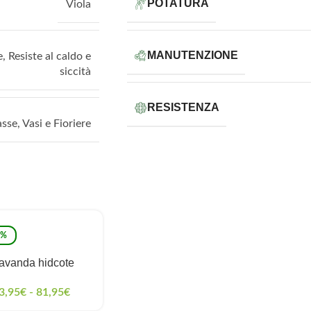
POTATURA
Viola
MANUTENZIONE
e
,
Resiste al caldo e
siccità
RESISTENZA
asse
,
Vasi e Fioriere
9%
avanda hidcote
3,95
€
-
81,95
€