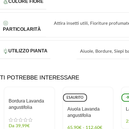
COLORE FIORE
Attira insetti utili
,
Fioriture profumat
PARTICOLARITÀ
UTILIZZO PIANTA
Aiuole
,
Bordure
,
Siepi b
TI POTREBBE INTERESSARE
ESAURITO
-
Bordura Lavanda
angustifolia
Aiuola Lavanda
L
angustifolia
2
Da
39,99
€
65,90
€
-
112,60
€