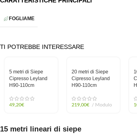
CARATTERISTICHE PRINCIPALI
FOGLIAME
TI POTREBBE INTERESSARE
5 metri di Siepe
20 metri di Siepe
1
Cipresso Leyland
Cipresso Leyland
C
H90-110cm
H90-110cm
H
49,20
€
219,00
€
Modulo
1
15 metri lineari di siepe