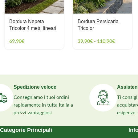
Bordura Nepeta
Bordura Persicaria
Tricolor 4 metri lineari
Tricolor
69,90
€
39,90
€
-
110,90
€
Spedizione veloce
Assisten
Consegniamo i tuoi ordini
Ti consig
rapidamente in tutta Italia a
acquistare
prezzi vantaggiosi
esigenze.
Categorie Principali
Inf