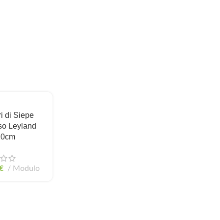
i di Siepe
so Leyland
10cm
€
Modulo