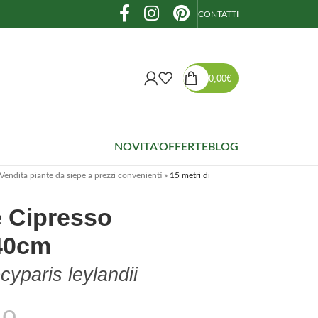
CONTATTI
0,00
€
NOVITA'
OFFERTE
BLOG
Vendita piante da siepe a prezzi convenienti
»
15 metri di
e Cipresso
40cm
cyparis leylandii
lo