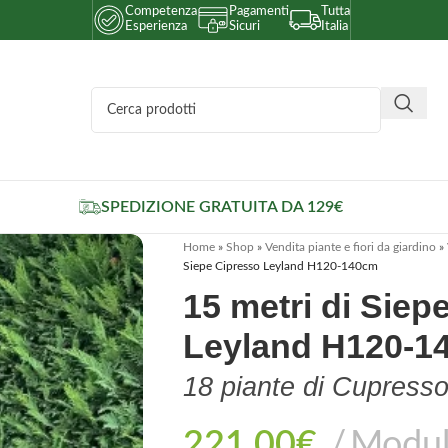
Competenza
Pagamenti
Tutta
Esperienza
Sicuri
Italia
SPEDIZIONE GRATUITA DA 129€
Home
»
Shop
»
Vendita piante e fiori da giardino
»
Siepe Cipresso Leyland H120-140cm
15 metri di Siep
Leyland H120-1
18 piante di Cupresso
221,00
€
Modu