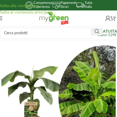
Competenza
Pagamenti
Tutta
Salta alla navigazione
Esperienza
Sicuri
Italia
Salta al contenuto principale
GRATUITA
sopra i 129€