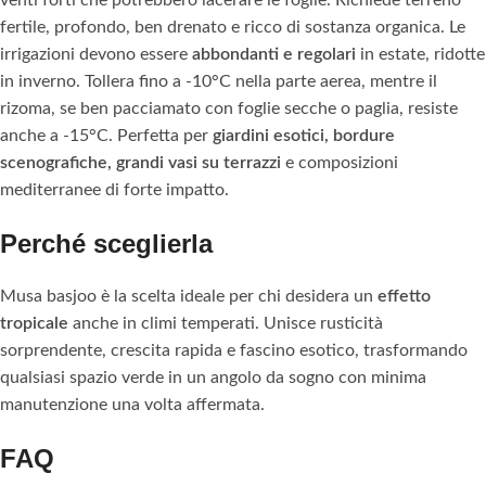
venti forti che potrebbero lacerare le foglie. Richiede terreno
fertile, profondo, ben drenato e ricco di sostanza organica. Le
irrigazioni devono essere
abbondanti e regolari
in estate, ridotte
in inverno. Tollera fino a -10°C nella parte aerea, mentre il
rizoma, se ben pacciamato con foglie secche o paglia, resiste
anche a -15°C. Perfetta per
giardini esotici, bordure
scenografiche, grandi vasi su terrazzi
e composizioni
mediterranee di forte impatto.
Perché sceglierla
Musa basjoo è la scelta ideale per chi desidera un
effetto
tropicale
anche in climi temperati. Unisce rusticità
sorprendente, crescita rapida e fascino esotico, trasformando
qualsiasi spazio verde in un angolo da sogno con minima
manutenzione una volta affermata.
FAQ