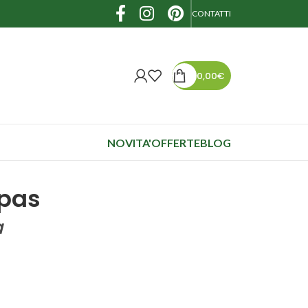
CONTATTI
0,00
€
NOVITA'
OFFERTE
BLOG
mpas
a