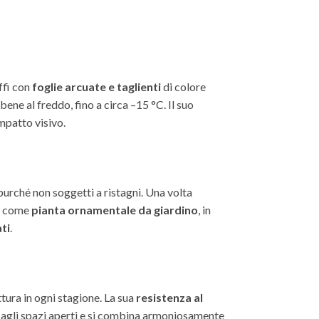
ffi con
foglie arcuate e taglienti
di colore
 bene al freddo, fino a circa –15 °C. Il suo
mpatto visivo.
 purché non soggetti a ristagni. Una volta
ta come
pianta ornamentale da giardino
, in
ati
.
tura in ogni stagione. La sua
resistenza al
e agli spazi aperti e si combina armoniosamente