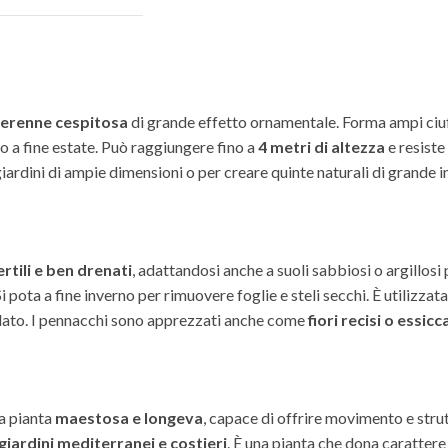
erenne cespitosa
di grande effetto ornamentale. Forma ampi ciu
a fine estate. Può raggiungere fino a
4 metri di altezza
e resiste
ardini di ampie dimensioni o per creare quinte naturali di grande i
rtili e ben drenati
, adattandosi anche a suoli sabbiosi o argillosi
 pota a fine inverno per rimuovere foglie e steli secchi. È utilizza
ato. I pennacchi sono apprezzati anche come
fiori recisi o essicc
na pianta
maestosa e longeva
, capace di offrire movimento e strut
giardini mediterranei e costieri
. È una pianta che dona caratter