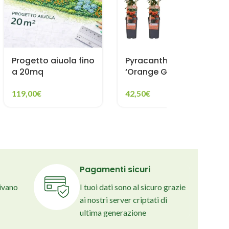
Progetto aiuola fino
Pyracantha
a 20mq
‘Orange Glow’
119,00
€
42,50
€
Pagamenti sicuri
rivano
I tuoi dati sono al sicuro grazie
ai nostri server criptati di
ultima generazione