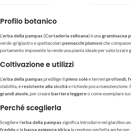
Profilo botanico
L’
erba della pampas
(
Cortaderia selloana
) è una
graminacea p
verde-grigiastro e spettacolari
pennacchi piumosi
che compaiono 
portamento imponente la rende una pianta ideale per valorizzare gi
Coltivazione e utilizzi
L’
erba della pampas
predilige il
pieno sole
e terreni
profondi, fe
stabilita, è
resistente alla siccità
e richiede poca manutenzione. Si
grandi aiuole
, per creare
barriere leggere
o come esemplare isol
Perché sceglierla
Scegliere l’
erba della pampas
significa introdurre nel giardino u
freddo
e la
bassa esigenza idrica
la rendono perfetta anche per