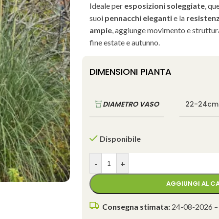
Ideale per
esposizioni soleggiate
, qu
suoi
pennacchi eleganti
e la
resistenz
ampie
, aggiunge movimento e struttura
fine estate e autunno.
DIMENSIONI PIANTA
DIAMETRO VASO
22-24cm
Disponibile
-
+
AGGIUNGI AL C
Consegna stimata:
24-08-2026 –