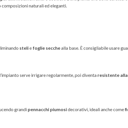
 composizioni naturali ed eleganti.
eliminando
steli
e
foglie secche
alla base. È consigliabile usare gua
l’impianto serve irrigare regolarmente, poi diventa
resistente alla
ducendo grandi
pennacchi piumosi
decorativi, ideali anche come
f