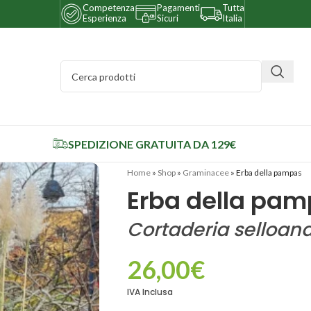
Competenza
Pagamenti
Tutta
Esperienza
Sicuri
Italia
SPEDIZIONE GRATUITA DA 129€
Home
»
Shop
»
Graminacee
»
Erba della pampas
Erba della pa
Cortaderia selloan
26,00
€
IVA Inclusa