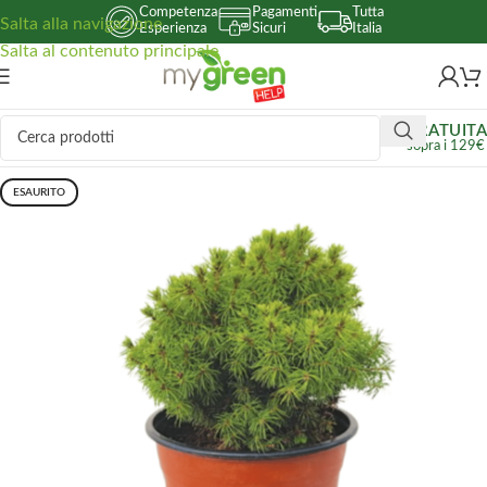
Competenza
Pagamenti
Tutta
Salta alla navigazione
Esperienza
Sicuri
Italia
Salta al contenuto principale
GRATUITA
sopra i 129€
ESAURITO