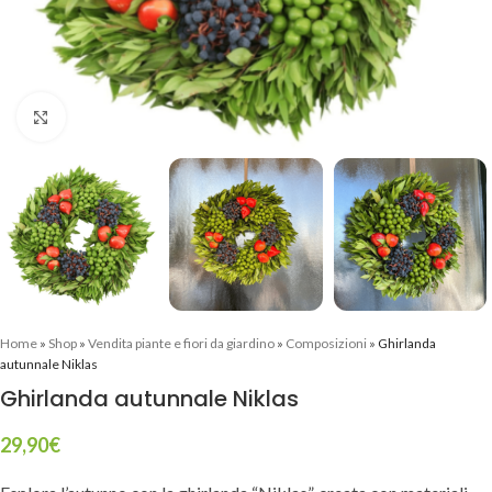
Clicca per ingrandire
Home
»
Shop
»
Vendita piante e fiori da giardino
»
Composizioni
»
Ghirlanda
autunnale Niklas
Ghirlanda autunnale Niklas
29,90
€