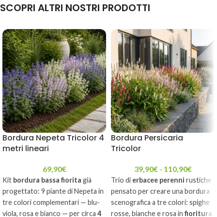
SCOPRI ALTRI NOSTRI PRODOTTI
Bordura Nepeta Tricolor 4
Bordura Persicaria
metri lineari
Tricolor
69,90
€
39,90
€
-
110,90
€
Kit
bordura bassa fiorita
già
Trio di
erbacee perenni
rustiche
progettato: 9 piante di Nepeta in
pensato per creare una bordura
tre colori complementari — blu-
scenografica a tre colori: spighe
viola, rosa e bianco — per circa
4
rosse, bianche e rosa in
fioritura