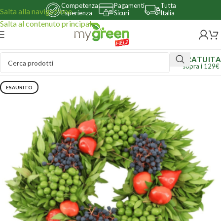
Competenza
Pagamenti
Tutta
Salta alla navigazione
Esperienza
Sicuri
Italia
Salta al contenuto principale
GRATUITA
sopra i 129€
ESAURITO