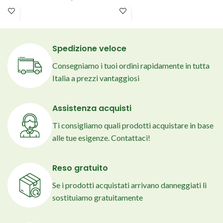
metri lineari
. Fioritura
lunghissima da giugno alle
lunghissima dalla tarda primavera
prime gelate
. Perfetta per
all'autunno,
resistente a siccità
bordure, aiuole naturali e
e caldo
e amata da api e farfalle.
giardini informali
, unisce forte
Spedizione veloce
Pieno sole, poca manutenzione e
impatto ornamentale a
rusticità
Consegniamo i tuoi ordini rapidamente in tutta
grande effetto scenografico.
eccezionale e manutenzione
minima
.
Italia a prezzi vantaggiosi
Comprende 3 × 'Walker's low', 3
× 'Wild Orchid', 3 × 'Snowflake'
in vaso Ø 11 cm.
Assistenza acquisti
Ti consigliamo quali prodotti acquistare in base
alle tue esigenze. Contattaci!
Reso gratuito
Se i prodotti acquistati arrivano danneggiati li
sostituiamo gratuitamente