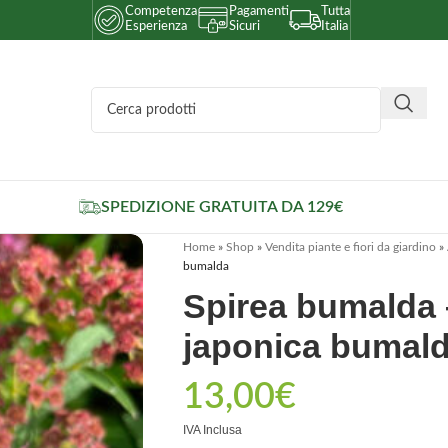
Competenza
Pagamenti
Tutta
Esperienza
Sicuri
Italia
SPEDIZIONE GRATUITA DA 129€
Home
»
Shop
»
Vendita piante e fiori da giardino
»
bumalda
Spirea bumalda 
japonica bumal
13,00
€
IVA Inclusa