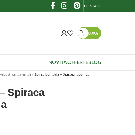
CONTATTI
0,00
€
NOVITA'
OFFERTE
BLOG
Arbusti ornamentali
»
Spirea bumalda – Spiraea japonica
– Spiraea
da