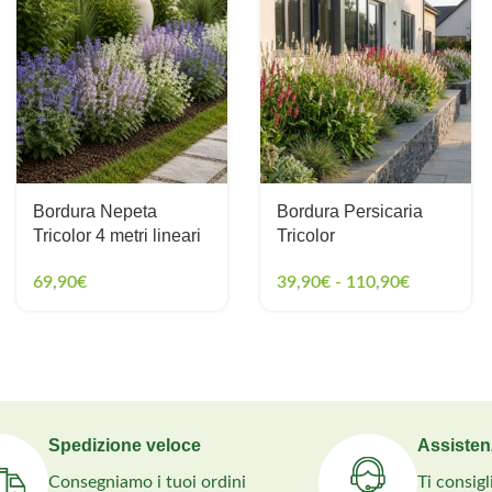
Bordura Nepeta
Bordura Persicaria
Tricolor 4 metri lineari
Tricolor
69,90
€
39,90
€
-
110,90
€
Spedizione veloce
Assisten
Consegniamo i tuoi ordini
Ti consig