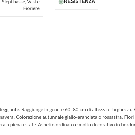
RESISTENZA
,
Siepi basse
,
Vasi e
Fioriere
giante. Raggiunge in genere 60–80 cm di altezza e larghezza. Rami
mavera. Colorazione autunnale giallo‑aranciata o rossastra. Fiori p
vera a piena estate. Aspetto ordinato e molto decorativo in bordur