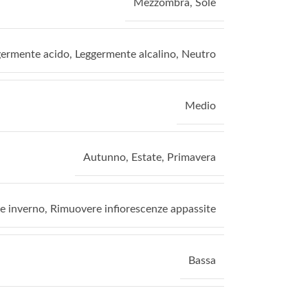
Mezzombra
,
Sole
germente acido
,
Leggermente alcalino
,
Neutro
Medio
Autunno
,
Estate
,
Primavera
e inverno
,
Rimuovere infiorescenze appassite
Bassa