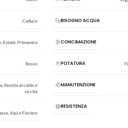
BISOGNO ACQUA
Caduco
CONCIMAZIONE
o
,
Estate
,
Primavera
POTATURA
Rosso
F
MANUTENZIONE
ta
,
Resiste al caldo e
siccità
RESISTENZA
basse
,
Vasi e Fioriere