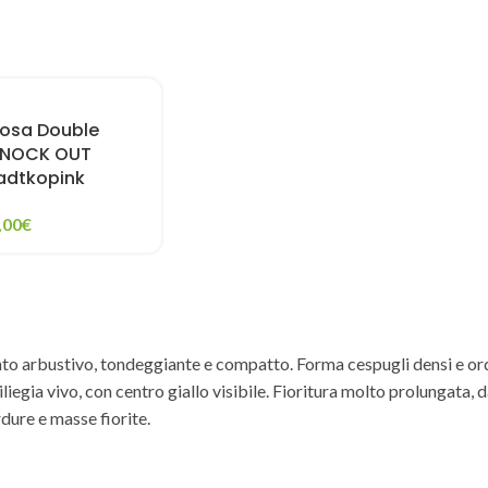
osa Double
NOCK OUT
adtkopink
,00
€
o arbustivo, tondeggiante e compatto. Forma cespugli densi e ordin
iliegia vivo, con centro giallo visibile. Fioritura molto prolungata, 
dure e masse fiorite.