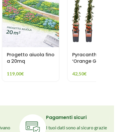
Progetto aiuola fino
Pyracantha
a 20mq
‘Orange Glow’
119,00
€
42,50
€
Pagamenti sicuri
rivano
I tuoi dati sono al sicuro grazie