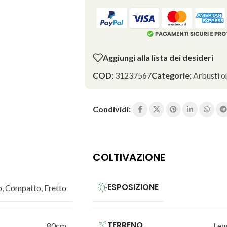
Aggiungi alla lista dei desideri
COD:
31237567
Categorie:
Arbusti o
Condividi:
COLTIVAZIONE
ESPOSIZIONE
o
,
Compatto
,
Eretto
TERRENO
80cm
Leg