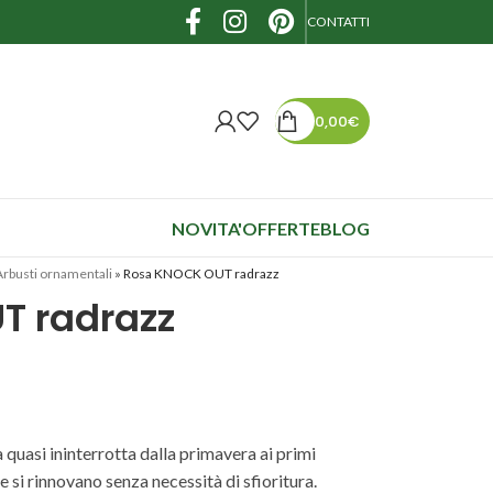
CONTATTI
0,00
€
NOVITA'
OFFERTE
BLOG
Arbusti ornamentali
»
Rosa KNOCK OUT radrazz
T radrazz
a quasi ininterrotta dalla primavera ai primi
he si rinnovano senza necessità di sfioritura.