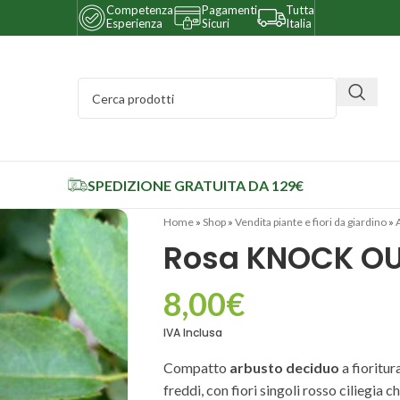
Competenza
Pagamenti
Tutta
Esperienza
Sicuri
Italia
SPEDIZIONE GRATUITA DA 129€
Home
»
Shop
»
Vendita piante e fiori da giardino
»
Rosa KNOCK OU
8,00
€
IVA Inclusa
Compatto
arbusto deciduo
a fioritur
freddi, con fiori singoli rosso ciliegia c