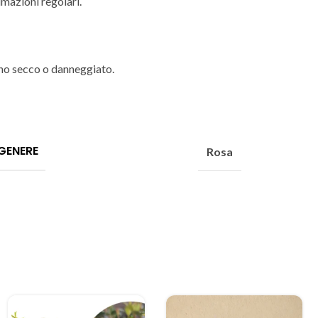
imazioni regolari.
egno secco o danneggiato.
GENERE
Rosa