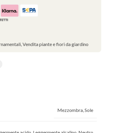
rnamentali
,
Vendita piante e fiori da giardino
Mezzombra
,
Sole
germente acido
,
Leggermente alcalino
,
Neutro