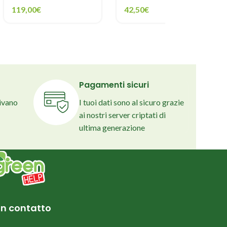
119,00
€
42,50
€
Pagamenti sicuri
rivano
I tuoi dati sono al sicuro grazie
ai nostri server criptati di
ultima generazione
in contatto