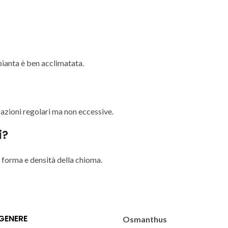
a pianta è ben acclimatata.
igazioni regolari ma non eccessive.
i?
e forma e densità della chioma.
GENERE
Osmanthus