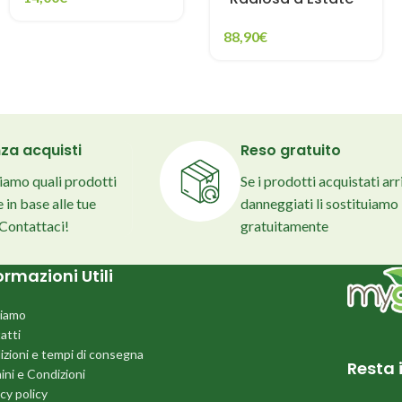
88,90
€
za acquisti
Reso gratuito
liamo quali prodotti
Se i prodotti acquistati ar
 in base alle tue
danneggiati li sostituiamo
 Contattaci!
gratuitamente
ormazioni Utili
siamo
atti
izioni e tempi di consegna
Resta 
ini e Condizioni
cy policy