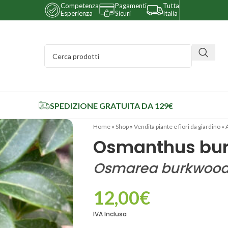
Competenza
Pagamenti
Tutta
Esperienza
Sicuri
Italia
SPEDIZIONE GRATUITA DA 129€
Home
»
Shop
»
Vendita piante e fiori da giardino
»
Osmanthus bur
Osmarea burkwood
12,00
€
IVA Inclusa