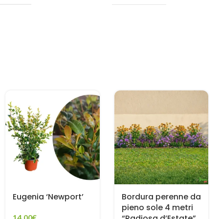
Eugenia ‘Newport’
Bordura perenne da
pieno sole 4 metri
14,00
€
“Radiosa d’Estate”