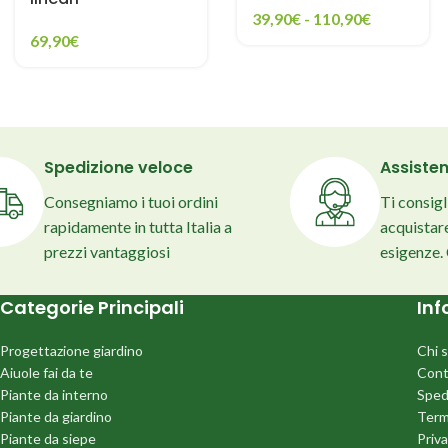
39,90
€
-
110,90
€
69,90
€
Spedizione veloce
Assisten
Consegniamo i tuoi ordini
Ti consig
rapidamente in tutta Italia a
acquistare
prezzi vantaggiosi
esigenze.
Categorie Principali
Inf
Progettazione giardino
Chi 
Aiuole fai da te
Cont
Piante da interno
Sped
Piante da giardino
Term
Piante da siepe
Priva