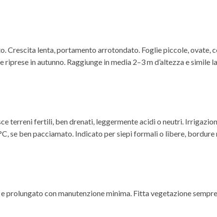
Crescita lenta, portamento arrotondato. Foglie piccole, ovate, cori
e riprese in autunno. Raggiunge in media 2–3 m d’altezza e simile l
terreni fertili, ben drenati, leggermente acidi o neutri. Irrigazion
15 °C, se ben pacciamato. Indicato per siepi formali o libere, bordu
e prolungato con manutenzione minima. Fitta vegetazione sempreve