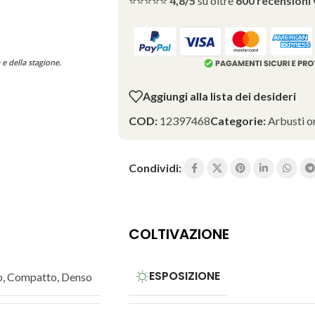
⭐⭐⭐⭐⭐
4,8/5
su oltre
600 recensioni 
 e della stagione.
Aggiungi alla lista dei desideri
COD:
12397468
Categorie:
Arbusti o
Condividi:
COLTIVAZIONE
ESPOSIZIONE
o
,
Compatto
,
Denso