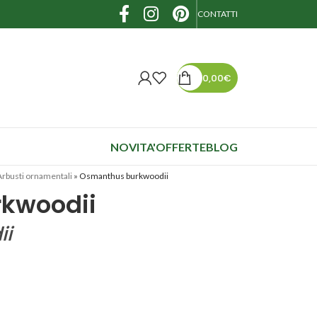
CONTATTI
0,00
€
NOVITA'
OFFERTE
BLOG
Arbusti ornamentali
»
Osmanthus burkwoodii
kwoodii
ii