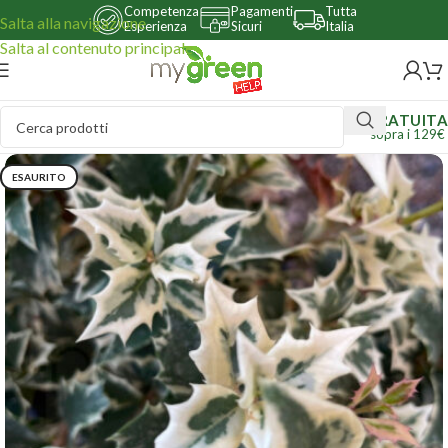
Competenza
Pagamenti
Tutta
Salta alla navigazione
Esperienza
Sicuri
Italia
Salta al contenuto principale
GRATUITA
sopra i 129€
ESAURITO