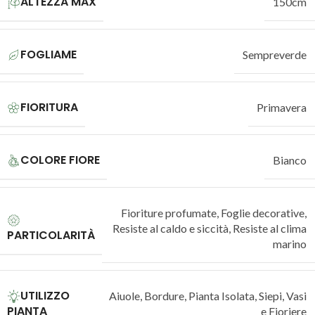
ALTEZZA MAX
150cm
FOGLIAME
Sempreverde
FIORITURA
Primavera
COLORE FIORE
Bianco
Fioriture profumate
,
Foglie decorative
,
Resiste al caldo e siccità
,
Resiste al clima
PARTICOLARITÀ
marino
UTILIZZO
Aiuole
,
Bordure
,
Pianta Isolata
,
Siepi
,
Vasi
PIANTA
e Fioriere