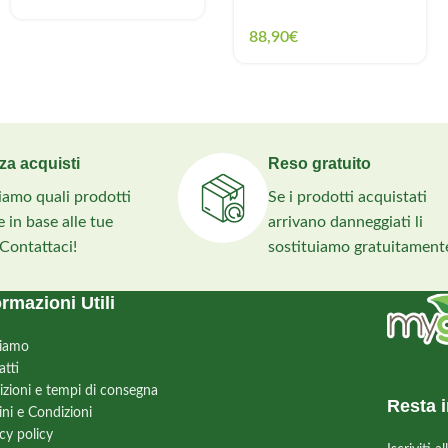
88,90
€
za acquisti
Reso gratuito
liamo quali prodotti
Se i prodotti acquistati
 in base alle tue
arrivano danneggiati li
 Contattaci!
sostituiamo gratuitament
ormazioni Utili
siamo
atti
izioni e tempi di consegna
Resta i
ini e Condizioni
cy policy