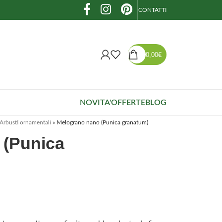
CONTATTI
0,00
€
NOVITA'
OFFERTE
BLOG
Arbusti ornamentali
»
Melograno nano (Punica granatum)
 (Punica