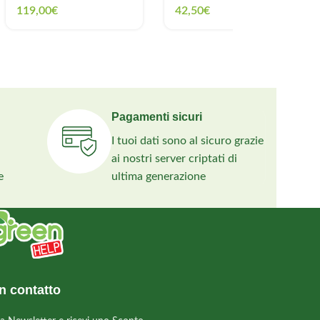
119,00
€
42,50
€
Pagamenti sicuri
I tuoi dati sono al sicuro grazie
ai nostri server criptati di
e
ultima generazione
n contatto