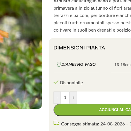
Arbusto caducifoglio nano
a portamen
primavera a inizio autunno di fiori ara
terrazzi e balconi, per bordure e anche
piccoli frutti ornamentali spesso persis
coltivare in suoli ben drenati e posizio
DIMENSIONI PIANTA
DIAMETRO VASO
16-18cm
Disponibile
-
+
AGGIUNGI AL C
Consegna stimata:
24-08-2026 – 