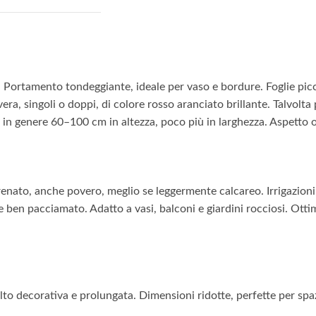
Portamento tondeggiante, ideale per vaso e bordure. Foglie picco
a, singoli o doppi, di colore rosso aranciato brillante. Talvolta p
in genere 60–100 cm in altezza, poco più in larghezza. Aspetto o
enato, anche povero, meglio se leggermente calcareo. Irrigazioni 
se ben pacciamato. Adatto a vasi, balconi e giardini rocciosi. Otti
o decorativa e prolungata. Dimensioni ridotte, perfette per spazi