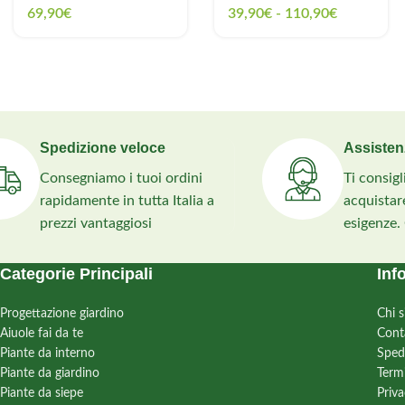
69,90
€
39,90
€
-
110,90
€
Spedizione veloce
Assisten
Consegniamo i tuoi ordini
Ti consig
rapidamente in tutta Italia a
acquistare
prezzi vantaggiosi
esigenze.
Categorie Principali
Inf
Progettazione giardino
Chi 
Aiuole fai da te
Cont
Piante da interno
Sped
Piante da giardino
Term
Piante da siepe
Priva