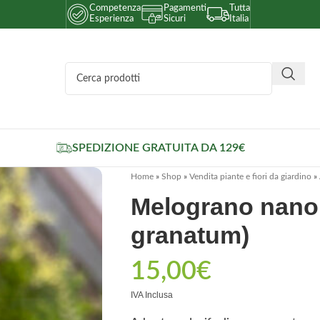
Competenza
Pagamenti
Tutta
Esperienza
Sicuri
Italia
SPEDIZIONE GRATUITA DA 129€
Home
»
Shop
»
Vendita piante e fiori da giardino
»
Melograno nano
granatum)
15,00
€
IVA Inclusa