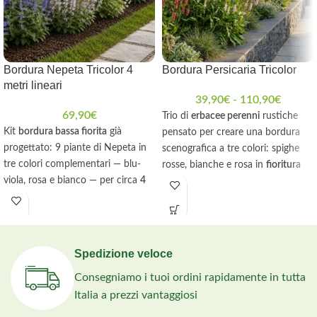
Bordura Nepeta Tricolor 4
Bordura Persicaria Tricolor
metri lineari
39,90
€
-
110,90
€
69,90
€
Trio di
erbacee perenni
rustiche
Kit
bordura bassa fiorita
già
pensato per creare una bordura
progettato: 9 piante di Nepeta in
scenografica a tre colori: spighe
tre colori complementari — blu-
rosse, bianche e rosa in
fioritura
viola, rosa e bianco — per circa
4
lunghissima da giugno alle prime
metri lineari
. Fioritura lunghissima
gelate
. Perfetta per
bordure, aiuole
dalla tarda primavera all'autunno,
naturali e giardini informali
, unisce
resistente a siccità e caldo
e amata
forte impatto ornamentale a
da api e farfalle. Pieno sole, poca
rusticità eccezionale e
Spedizione veloce
manutenzione e grande effetto
manutenzione minima
.
Consegniamo i tuoi ordini rapidamente in tutta
scenografico.
Italia a prezzi vantaggiosi
Comprende 3 × 'Walker's low', 3 ×