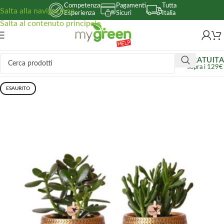
Competenza
Pagamenti
Tutta
Salta alla navigazione
Esperienza
Sicuri
Italia
Salta al contenuto principale
GRATUITA
sopra i 129€
ESAURITO