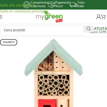
Competenza
Pagamenti
Tutta
Salta alla navigazione
Esperienza
Sicuri
Italia
Salta al contenuto principale
GRATUITA
sopra i 129€
ESAURITO