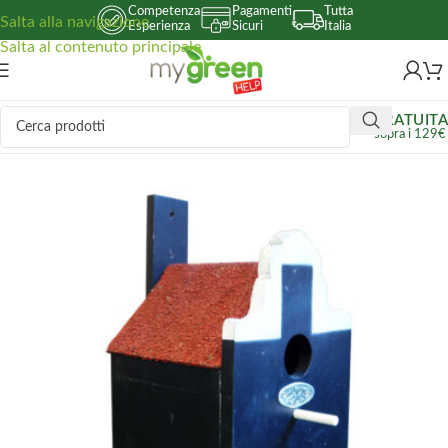
Competenza
Pagamenti
Tutta
Salta alla navigazione
Esperienza
Sicuri
Italia
Salta al contenuto principale
GRATUITA
sopra i 129€