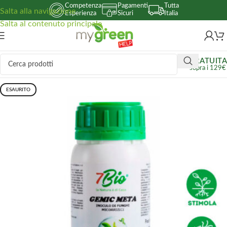
Competenza
Pagamenti
Tutta
Salta alla navigazione
Esperienza
Sicuri
Italia
Salta al contenuto principale
GRATUITA
sopra i 129€
ESAURITO