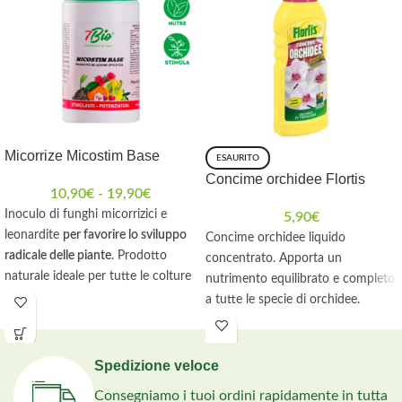
Micorrize Micostim Base
ESAURITO
Concime orchidee Flortis
10,90
€
-
19,90
€
Inoculo di funghi micorrizici e
5,90
€
leonardite
per favorire lo sviluppo
Concime orchidee liquido
radicale delle piante
. Prodotto
concentrato. Apporta un
naturale ideale per tutte le colture
nutrimento equilibrato e completo
orticole, frutticole e ornamentali.
a tutte le specie di orchidee.
Prolunga le fioriture.
Spedizione veloce
Consegniamo i tuoi ordini rapidamente in tutta