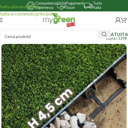
Competenza
Pagamenti
Tutta
Salta alla navigazione
Esperienza
Sicuri
Italia
Salta al contenuto principale
GRATUITA
sopra i 129€