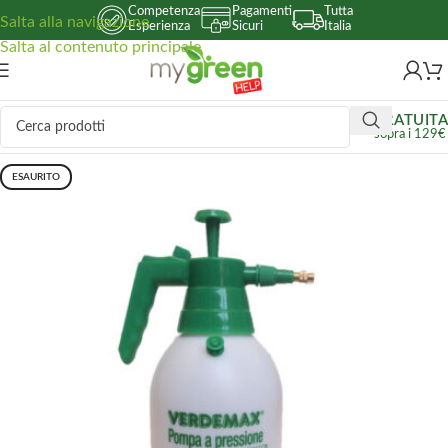
Competenza
Pagamenti
Tutta
Salta alla navigazione
Esperienza
Sicuri
Italia
Salta al contenuto principale
GRATUITA
sopra i 129€
ESAURITO