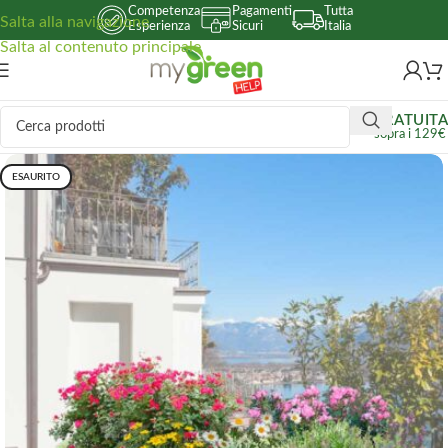
Competenza
Pagamenti
Tutta
Salta alla navigazione
Esperienza
Sicuri
Italia
Salta al contenuto principale
GRATUITA
sopra i 129€
ESAURITO