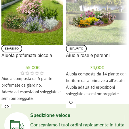
ESAURITO
ESAURITO
Aiuola profumata piccola
Aiuola rose e perenni
55,00
€
74,00
€
Aiuola composta da 14 piante con
Aiuola composta da 5 piante
fioriture dalla primavera all’estate.
profumate da giardino.
Aiuola adatta ad esposizioni
Adatta ad esposizioni soleggiate e
soleggiate e semi ombreggiate.
semi ombreggiate.
Ricevi una guida alla realizzazione
Istruzioni per la realizzazione.
e il telo pacciamante con picchetti.
Incluso telo pacciamante con
Spedizione veloce
picchetti.
Consegniamo i tuoi ordini rapidamente in tutta