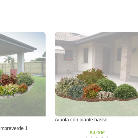
Aiuola con piante basse
empreverde 1
84,00
€