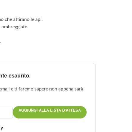
 che attirano le api.
i ombreggiate.
.
te esaurito.
 email e ti faremo sapere non appena sarà
AGGIUNGI ALLA LISTA D'ATTESA
cy