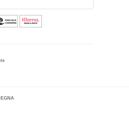
ate
SEGNA