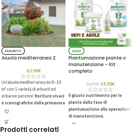
ESAURITO
SALDI
Aiuola mediterranea 2
Piantumazione piante e
manutenzione – Kit
62,00
€
completo
Un’aiuola mediterranea da 8–10
54,90
€
56,90
€
m² con 5 varietà di arbusti ed
Il giusto nutrimento per le
erbacee perenni:
fioriture vivaci
piante dalla fase di
e scenografiche dalla primavera
piantumazione alle operazioni
all’estate
e un tocco
di manutenzione
.
sempreverde che regala
colore
anche in inverno
. Facile da
3 prodotti biologici e 1 minerale
Prodotti correlati
coltivare, richiede poche cure e
per migliorare l'attecchimento,