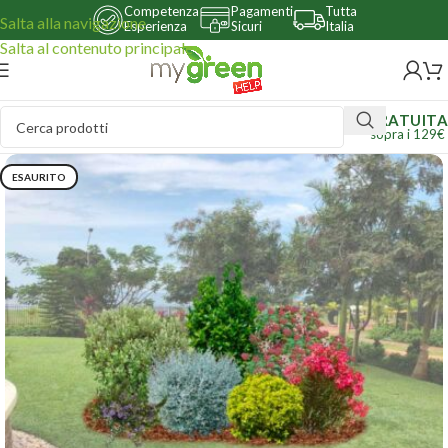
Competenza
Pagamenti
Tutta
Salta alla navigazione
Esperienza
Sicuri
Italia
Salta al contenuto principale
GRATUITA
sopra i 129€
ESAURITO