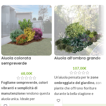
cresce al meglio in pieno sole o
assicurare un corretto equilibrio
mezz’ombra; le piante fornite
di nutrienti e prevenire la
sono già calibrate per coprire
comparsa di malattie fungine.
l’intera superficie prevista.
Incluso piano annuale degli
Piante abbinate
interventi da eseguire con dosi e
con cura ed
modalità d'impiego.
esperienza
, pronte
Ideale per tutte le piante perenni,
da mettere a dimora
siepi e aiuole. NON adatto per
Guida pratica
con
piante acidofile.
progetto di massima
Aiuola colorata
Aiuola all’ombra grande
e distanze d’impianto
sempreverde
consigliate
107,00
€
68,00
€
Telo pacciamante e
Un’aiuola pensata per le
zone
picchetti gratis
, per
Fogliame sempreverde, colori
ombreggiate del giardino
, con
meno manutenzione
vibranti e semplicità di
piante che offrono fioriture
e più ordine
manutenzione
rendono questa
durante la bella stagione e
aiuola unica. Ideale per
fogliame persistente e colorato
esposizioni soleggiate o
capace di mantenere valore