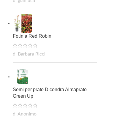
di gianluca
Fotinia Red Robin
di Barbara Ricci
Semi per prato Dicondra Almaprato -
Green Up
di Anonimo