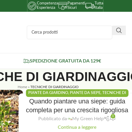
Competenza
Pagamenti
Tutta
Esperienza
Sicuri
Italia
SPEDIZIONE GRATUITA DA 129€
CHE DI GIARDINAGG
Home
»
TECNICHE DI GIARDINAGGIO
PIANTE DA GIARDINO
,
PIANTE DA SIEPE
,
TECNICHE DI
Quando piantare una siepe: guida
GIARDINAGGIO
completa per una crescita rigogliosa
0
Pubblicato da
My Green Help
Continua a leggere