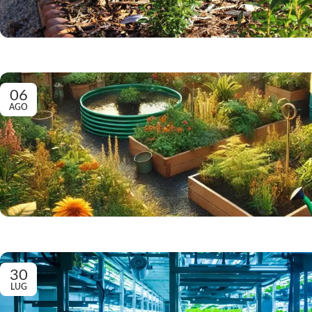
06
AGO
30
LUG